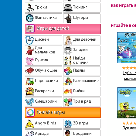
как играть 
Трюки
Тюнинг
Фантастика
Шутеры
играйте в о
Игры для детей
Дисней
Для девочек
Для
Загадки
мальчиков
Найди
Лунтик
отличия
Обучающие
Пазлы
Губка 
мыльн
Паровозики
Развивающие
Раскраски
Рыбки
Смешарики
Три в ряд
Онлайн игры
Angry Birds
3D игры
Лук дл
Аркады
Бродилки