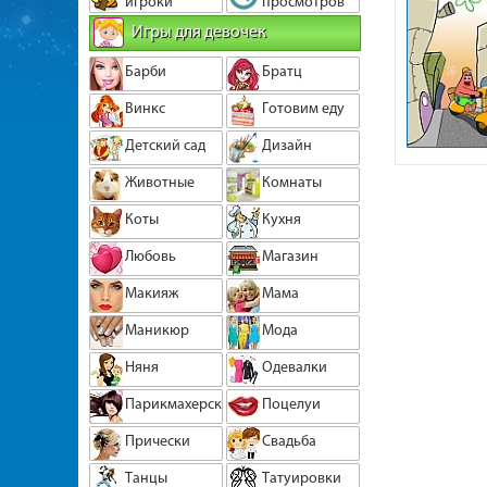
игроки
просмотров
Игры для девочек
Барби
Братц
Винкс
Готовим еду
Детский сад
Дизайн
Животные
Комнаты
Коты
Кухня
Любовь
Магазин
Макияж
Мама
Маникюр
Мода
Няня
Одевалки
Парикмахерская
Поцелуи
Прически
Свадьба
Танцы
Татуировки