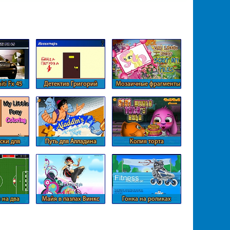
iti Fx 45
Детектив Григорий
Мозаичные фрагменты
из Понивиля
ски для
Путь для Алладина
Копия торта
они
 на два
Майя в пазлах Винкс
Гонка на роликах