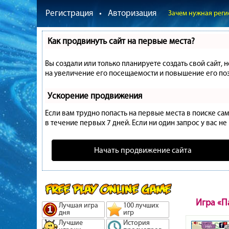
Регистрация
•
Авторизация
Зачем нужная реги
Как продвинуть сайт на первые места?
Вы создали или только планируете создать свой сайт, 
на увеличение его посещаемости и повышение его поз
Ускорение продвижения
Если вам трудно попасть на первые места в поиске с
в течение первых 7 дней. Если ни один запрос у вас не
Начать продвижение сайта
Игра «П
Лучшая игра
100 лучших
дня
игр
Лучшие
История