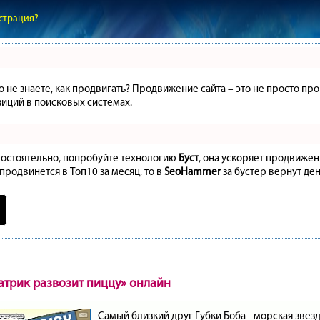
страция?
но не знаете, как продвигать? Продвижение сайта – это не просто 
иций в поисковых системах.
амостоятельно, попробуйте технологию
Буст
, она ускоряет продвижен
 продвинется в Топ10 за месяц, то в
SeoHammer
за бустер
вернут ден
атрик развозит пиццу» онлайн
Самый близкий друг Губки Боба - морская звезд