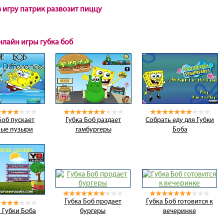
в игру патрик развозит пиццу
нлайн игры губка боб
Боб пускает
Губка Боб раздает
Собрать еду для Губки
ые пузыри
гамбургеры
Боба
Губка Боб продает
Губка Боб готовится к
я Губки Боба
бургеры
вечеринке