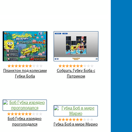
Планктон под колесами
Собрать Губку Боба с
Губки Боба
Патриком
Боб Губка изрядно
проголодался
Губка Боб в мире Марио