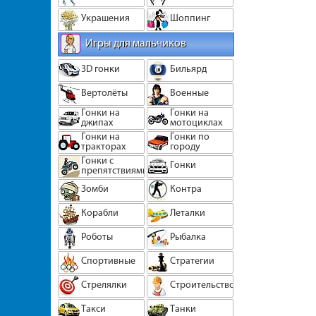
Украшения
Шоппинг
Игры для мальчиков
3D гонки
Бильярд
Вертолёты
Военные
Гонки на
Гонки на
джипах
мотоциклах
Гонки на
Гонки по
тракторах
городу
Гонки с
Гонки
препятствиями
Зомби
Контра
Корабли
Леталки
Роботы
Рыбалка
Спортивные
Стратегии
Стрелялки
Строительство
Такси
Танки