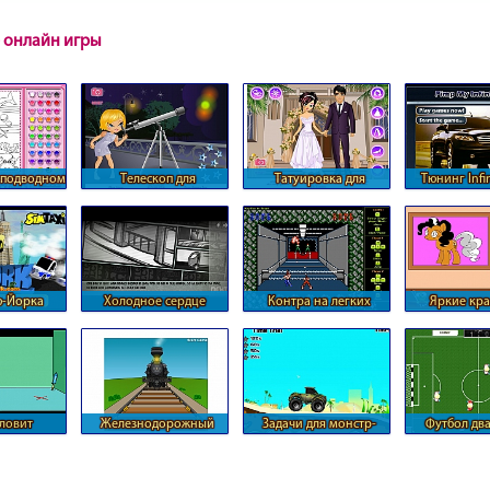
 онлайн игры
 подводном
Телескоп для
Татуировка для
Тюнинг Infin
е
блондинки
невесты
ю-Йорка
Холодное сердце
Контра на легких
Яркие кра
условиях
одной п
ловит
Железнодорожный
Задачи для монстр-
Футбол два
пника
путь
трака