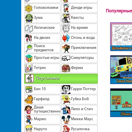
Головоломки
Денди игры
Популярные
Зума
Квесты
Логические
На время
На двоих
Огонь и вода
Поиск
Приключения
Дельфины в
предметов
мир
Простые игры
Симуляторы
Тетрис
Ферма
Персонажи
Такси Нь
Бен 10
Гарри Поттер
Гарфилд
Губка Боб
Даша
Лило и Стич
путешественница
Обама 
Марио
Микки Маус
престу
Наруто
Русалочка