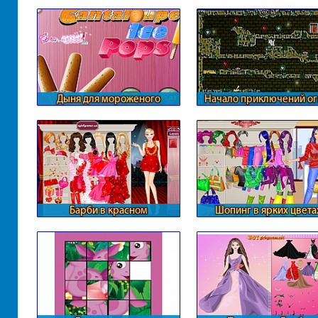
Дыня для мороженого
Начало приключений ог
воды
Барби в красном
Шопинг в ярких цвета