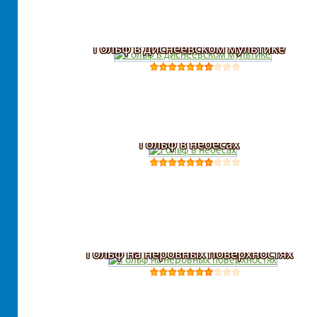
Гольф в диснеевском мультике
Гольф в небесах
Гольф на неровных поверхностях