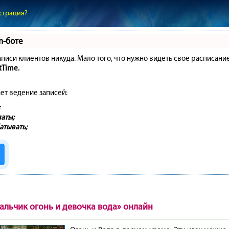
страция?
m-боте
записи клиентов никуда. Мало того, что нужно видеть свое расписани
tTime.
ет ведение записей:
аты;
атывать;
альчик огонь и девочка вода» онлайн