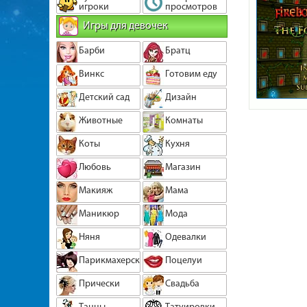
игроки
просмотров
Игры для девочек
Барби
Братц
Винкс
Готовим еду
Детский сад
Дизайн
Животные
Комнаты
Коты
Кухня
Любовь
Магазин
Макияж
Мама
Маникюр
Мода
Няня
Одевалки
Парикмахерская
Поцелуи
Прически
Свадьба
Танцы
Татуировки