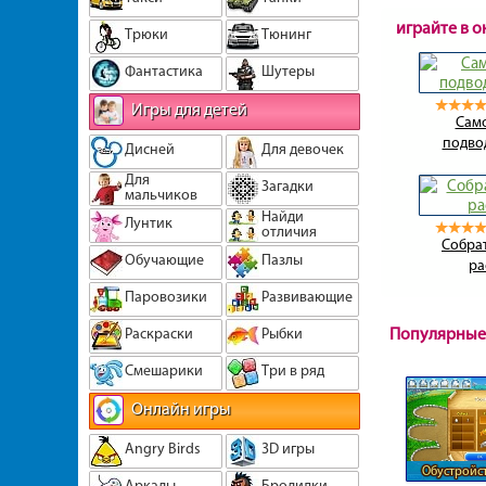
играйте в 
Трюки
Тюнинг
Фантастика
Шутеры
Игры для детей
Сам
подво
Дисней
Для девочек
Для
Загадки
мальчиков
Найди
Лунтик
отличия
Собрат
Обучающие
Пазлы
ра
Паровозики
Развивающие
Популярные
Раскраски
Рыбки
Смешарики
Три в ряд
Онлайн игры
Angry Birds
3D игры
Обустройс
Аркады
Бродилки