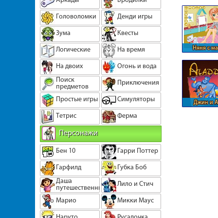
фер
Головоломки
Денди игры
Зума
Квесты
Няня с м
Логические
На время
девоч
На двоих
Огонь и вода
Поиск
Приключения
предметов
Простые игры
Симуляторы
Джин и А
Тетрис
Ферма
Персонажи
Бен 10
Гарри Поттер
Гарфилд
Губка Боб
Даша
Лило и Стич
путешественница
Марио
Микки Маус
Наруто
Русалочка