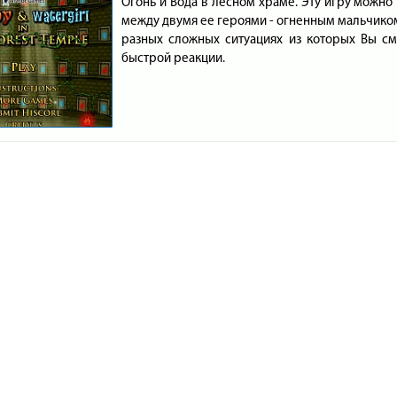
Огонь и Вода в лесном храме. Эту игру можн
между двумя ее героями - огненным мальчиком
разных сложных ситуациях из которых Вы с
быстрой реакции.