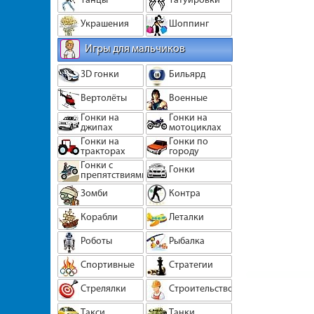
Украшения
Шоппинг
Игры для мальчиков
3D гонки
Бильярд
Вертолёты
Военные
Гонки на
Гонки на
джипах
мотоциклах
Гонки на
Гонки по
тракторах
городу
Гонки с
Гонки
препятствиями
Зомби
Контра
Корабли
Леталки
Роботы
Рыбалка
Спортивные
Стратегии
Стрелялки
Строительство
Такси
Танки