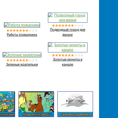
Подводный город для
Работа пожарника
жизни
Золотые монеты в
Зеленые крапельки
канале
д колесами
Мода для Скуби Ду
Танковое сражение в