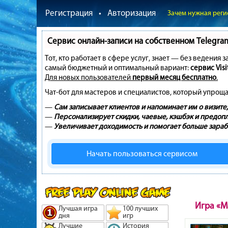
Регистрация
•
Авторизация
Зачем нужная реги
Сервис онлайн-записи на собственном Telegra
Тот, кто работает в сфере услуг, знает — без ведения 
самый бюджетный и оптимальный вариант:
сервис Visi
Для новых пользователей
первый месяц бесплатно
.
Чат-бот для мастеров и специалистов, который упроща
—
Сам записывает клиентов и напоминает им о визите;
—
Персонализирует скидки, чаевые, кэшбэк и предопл
—
Увеличивает доходимость и помогает больше зараб
Начать пользоваться сервисом
Игра «М
Лучшая игра
100 лучших
дня
игр
Лучшие
История