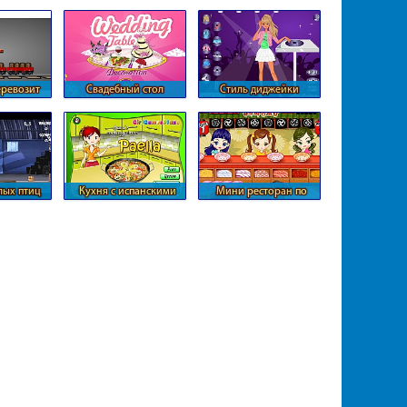
оба
лабиринте
еревозит
Свадебный стол
Стиль диджейки
р
злых птиц
Кухня с испанскими
Мини ресторан по
ингредиентами
суши