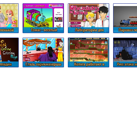
мы
курорте
собак
Губки Б
аленькой
Томас - веселый
Лаборатории для
Паровоз п
кой
паровозик
химии любви
това
лладин
Стиль парикмахершы
Котята работают в
Рио: атака 
паре