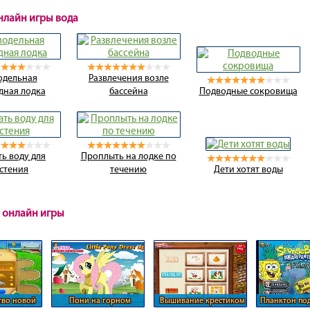
онлайн игры вода
одельная
Развлечения возле
дная лодка
бассейна
Подводные сокровища
ь воду для
Проплыть на лодке по
стения
течению
Дети хотят воды
 онлайн игры
тво новой
Пони на горном
Вышивание крестиком
Планктон по