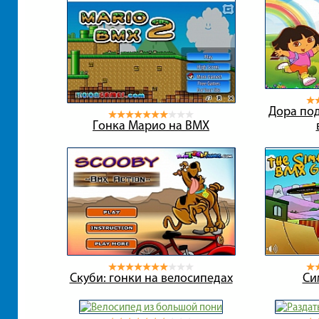
Дора под
Гонка Марио на BMX
Скуби: гонки на велосипедах
Си