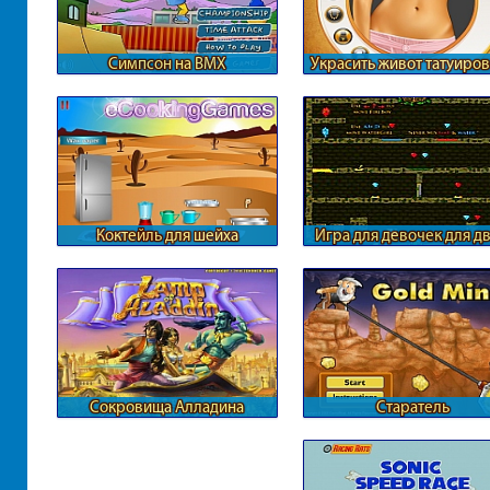
Симпсон на ВМХ
Украсить живот татуиро
Коктейль для шейха
Игра для девочек для д
огонь и вода
Сокровища Алладина
Старатель