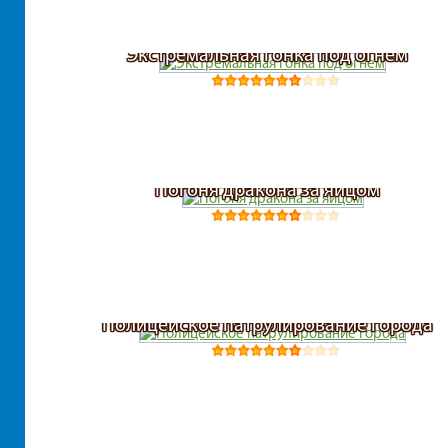
Экстремальная гонка под огнем
Погоня дракона за яйцом
Полицейское патрулирование города