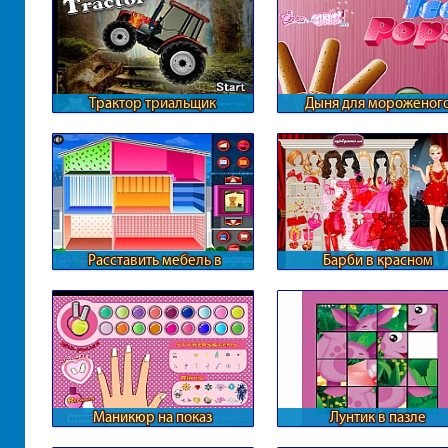
Трактор триальщик
Дыня для мороженог
Расставить мебель в
Барби в красном
кукольном доме
Маникюр на показ
Лунтик в пазле