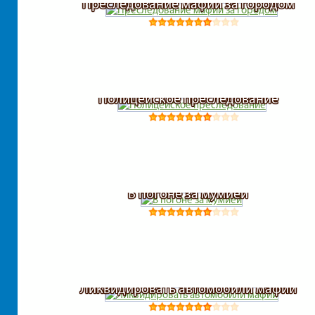
Преследование мафии за городом
Полицейское преследование
В погоне за мумией
Ликвидировать автомобили мафии