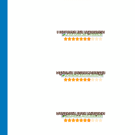
Погоня за мумией
Кража велосипеда
Водила для мафии