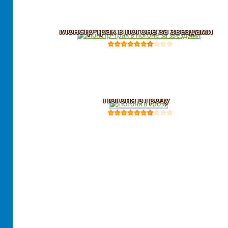
Монстр-трак в погоне за звездами
Погоня в грозу