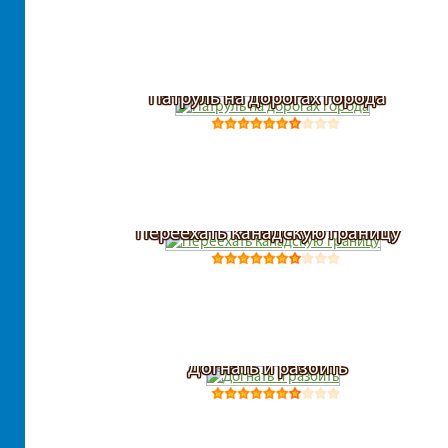
Патруль на дорогах города
Переехать канадскую границу
Догнать и разбить