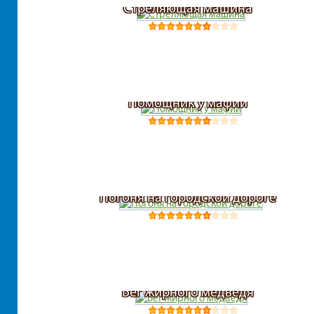
Стреляющая машина
Помощник у мафии
Погоня на городской дороге
Бег жирного медведя