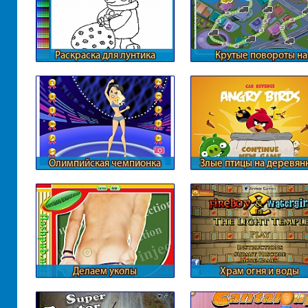
Раскраска для лунтика
Крутые повороты на
железной дороге
Олимпийская чемпионка
Злые птицы на деревян
автомобилях
Делаем уколы
Храм огня и воды