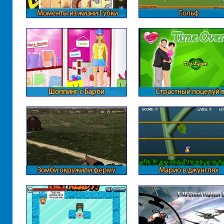
Моменты из жизни Губки
Гольф
Боба
Шоппинг с Барби
Страстный поцелуй 
боулинге
Зомби окружили ферму
Марио в джунглях