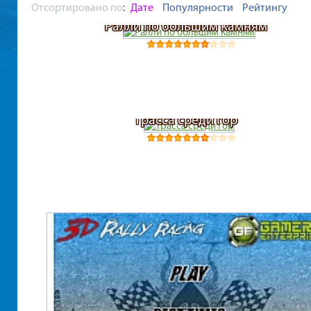
Отсортировано по
:
Дате
Популярности
Рейтингу
Ралли по большим камням
Трасса среди гор