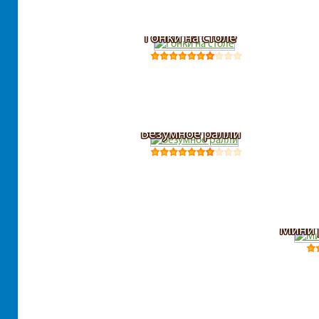
Гонки на столе
Безумное ралли
Мини 