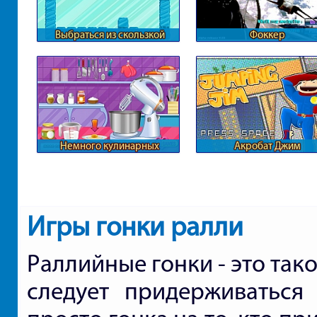
Выбраться из скользкой
Фоккер
пещеры
Немного кулинарных
Акробат Джим
хитростей
Игры гонки ралли
Раллийные гонки - это так
следует придерживаться