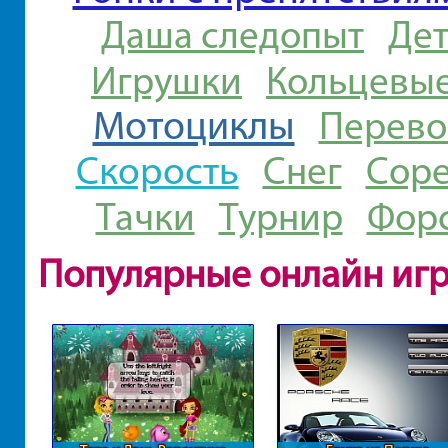
Даша следопыт
Дет
Игрушки
Кольцевые
Мотоциклы
Перево
Скорость
Снег
Сор
Тачки
Турнир
Фор
Популярные онлайн иг