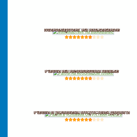
Миникартинг на выживание
Ралли на небольшом пляже
Ралли в условиях отсутствия дороги