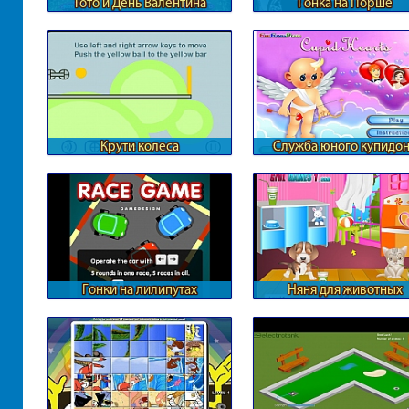
Тото и День Валентина
Гонка на Порше
Крути колеса
Служба юного купидо
Гонки на лилипутах
Няня для животных