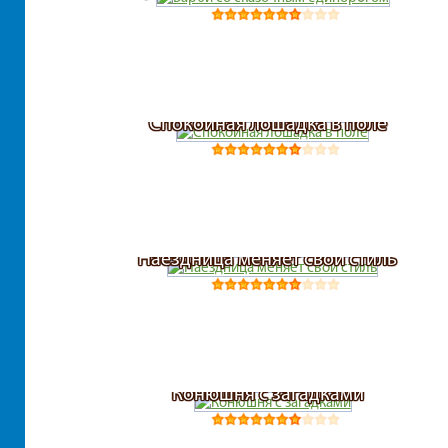
Спокойная лошадка в поле
Наездница меняет свой стиль
Конюшня с загадками