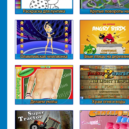
Раскраска для лунтика
Крутые повороты на
железной дороге
Олимпийская чемпионка
Злые птицы на деревян
автомобилях
Делаем уколы
Храм огня и воды