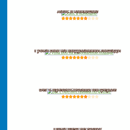
Хаос в конюшне
Губка Боб на выдуманной лошади
Бег с препятствиями по ферме
Пока шеф не видит