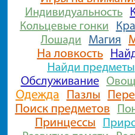
Индивидуальность
Кра
Кольцевые гонки
Магия
Лошади
На ловкость
Найд
Найди предметы
Обслуживание
Овощ
Одежда
Пазлы
Пере
Поиск предметов
По
Принцессы
Прир