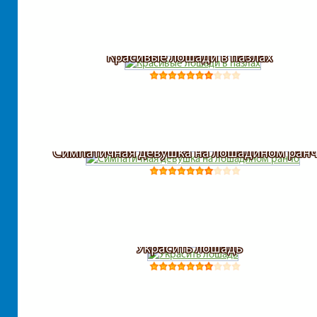
Красивые лошади в пазлах
Симпатичная девушка на лошадином ран
Украсить лошадь