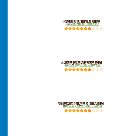
Конь в пальто
Стадо лошадей
Фрукты для пони