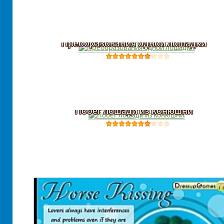
Преобразования одной лошадки
Побег лошади из конюшни