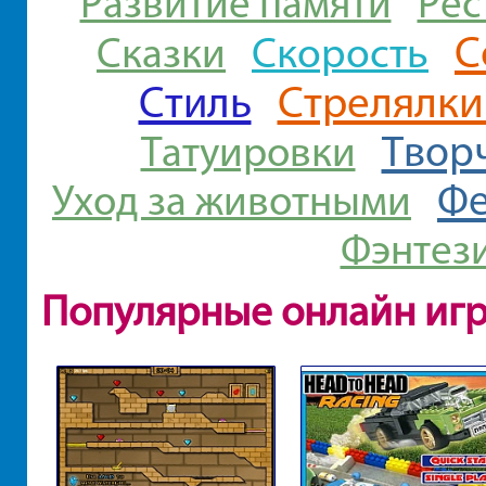
Развитие памяти
Рес
С
Скорость
Сказки
Стиль
Стрелялки
Твор
Татуировки
Ф
Уход за животными
Фэнтез
Популярные онлайн иг