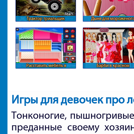
Трактор триальщик
Дыня для мороженог
Расставить мебель в
Барби в красном
кукольном доме
Игры для девочек про 
Тонконогие, пышногривые
преданные своему хозяин