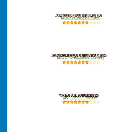
Амазонка на коне
3D кольцевые скачки
Фея на лошади