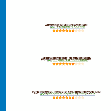
Лошадиные скачки
Девушка на колеснице
Единорог в образе привидения