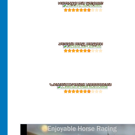
Конкур на ферме
Зебра под водой
Симпатичная ковбойка