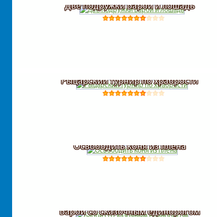
Две подружки Барби и лошадь
Рыцарский турнир по храбрости
Освободить коня из плена
Барби со сказочным единорогом