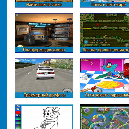
Найти свет в замке
Гонка в лего мире
Платформа для джипа
Лесные приключения ог
воды
Трёхмерный дрифт за
Огги воюет с таракана
городом