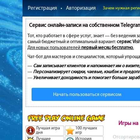
Регистрация
•
Авторизация
Зачем нужная реги
Сервис онлайн-записи на собственном Telegra
Тот, кто работает в сфере услуг, знает — без ведения 
самый бюджетный и оптимальный вариант:
сервис Visi
Для новых пользователей
первый месяц бесплатно
.
Чат-бот для мастеров и специалистов, который упроща
—
Сам записывает клиентов и напоминает им о визите;
—
Персонализирует скидки, чаевые, кэшбэк и предопл
—
Увеличивает доходимость и помогает больше зараб
Начать пользоваться сервисом
Игры на
Лучшая игра
100 лучших
дня
игр
Отсортиров
Лучшие
История