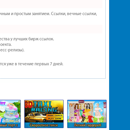
ным и простым занятием. Ссылки, вечные ссылки,
ества у лучших бирж ссылок.
оекта.
есс-релизы).
тся уже в течение первых 7 дней.
ный торт с
Скоростное такси
Летний гардероб