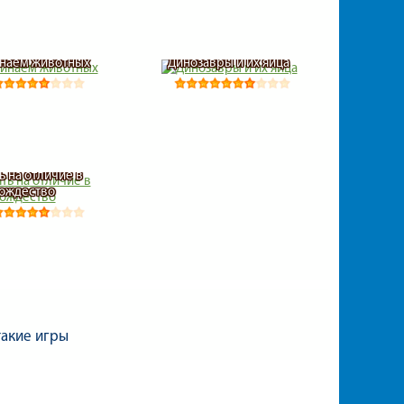
наем животных
Динозавры и их яйца
ь на отличие в
ождество
такие игры