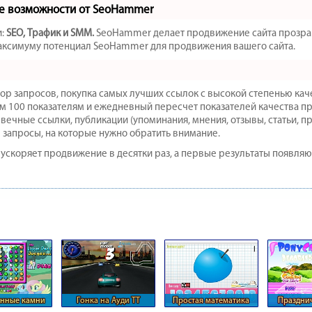
ые возможности от SeoHammer
и:
SEO, Трафик и SMM.
SeoHammer делает продвижение сайта прозрач
 максимуму потенциал SeoHammer для продвижения вашего сайта.
р запросов, покупка самых лучших ссылок с высокой степенью кач
м 100 показателям и ежедневный пересчет показателей качества пр
ечные ссылки, публикации (упоминания, мнения, отзывы, статьи, пр
 запросы, на которые нужно обратить внимание.
а ускоряет продвижение в десятки раз, а первые результаты появляю
нные камни
Гонка на Ауди ТТ
Простая математика
Празднич