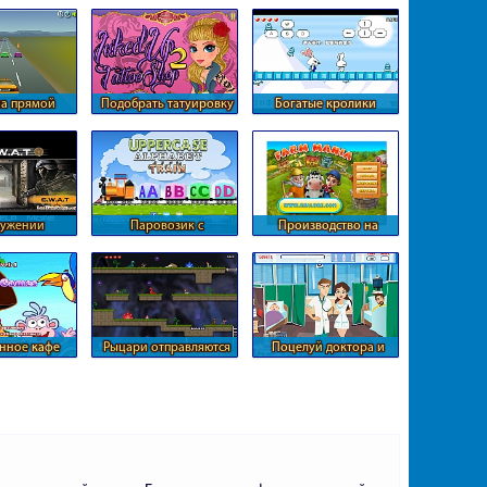
они
Барби
на прямой
Подобрать татуировку
Богатые кролики
ассе
для девушки
ружении
Паровозик с
Производство на
оризма
алфавитом
веселой ферме
нное кафе
Рыцари отправляются
Поцелуй доктора и
аши
за принцессой
медсестры