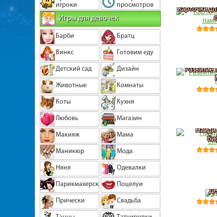
игроки
просмотров
Карточки дл
Игры для девочек
Барби
Братц
Винкс
Готовим еду
Детский сад
Дизайн
Развитие 
Животные
Комнаты
Коты
Кухня
Любовь
Магазин
Найди
Макияж
Мама
би
Маникюр
Мода
Няня
Одевалки
Парикмахерская
Поцелуи
Де
Прически
Свадьба
Танцы
Татуировки