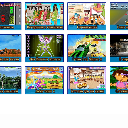
они
п
арковать
Вечеринка в гавайском
Начинающий
Такси 
омобиль
стиле
кондитер
тр
ьно другим
льство моста
Фея Винкс в полном
Губка Боб, Марио и
В ок
з обрыв
виде
Соник
терр
 из камышей
Забег пони с
Готовка еды на кухне
Собстве
препятствиями
Сары
Д