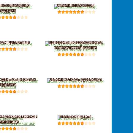
 на новогодние
Запоминание звезд
подарки
ки с цыплятами
Невероятные возможности
человеческой памяти
с фантастическими
Запоминалка от русалочки
героями
ие рождественской
Память на цвета
имволики