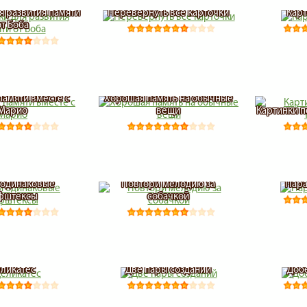
я развития памяти
Перевернуть все карточки
Карт
от Боба
памяти вместе с
Хорошая память на обычные
Марио
вещи
Картинки 
 одинаковые
Повтори мелодию за
Пара
фштексы
собачкой
ликатес
Две пары созданий
Доб