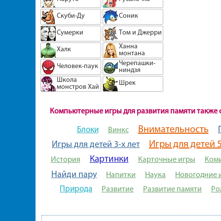
Скуби-Ду
Соник
Сумерки
Том и Джерри
Ханна
Халк
монтана
Черепашки-
Человек-паук
ниндзя
Школа
Шрек
монстров Хай
Компьютерные игры для развития памяти также 
Внимательность
Блоки
Винкс
Игры для детей 5
Игры для детей 3-х лет
Картинки
История
Карточные игры
Ком
Найди пару
Напитки
Наука
Новогодние 
Природа
Развитие
Развитие памяти
Ро