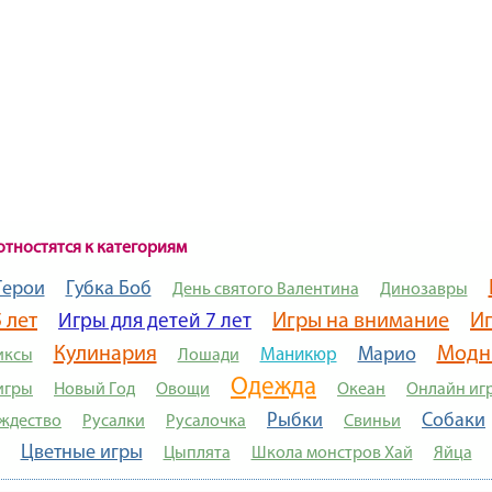
отностятся к категориям
Герои
Губка Боб
День святого Валентина
Динозавры
 лет
Игры на внимание
И
Игры для детей 7 лет
Кулинария
Модн
Марио
Маникюр
иксы
Лошади
Одежда
игры
Новый Год
Овощи
Океан
Онлайн иг
Рыбки
Собаки
ждество
Русалки
Русалочка
Свиньи
Цветные игры
Цыплята
Школа монстров Хай
Яйца