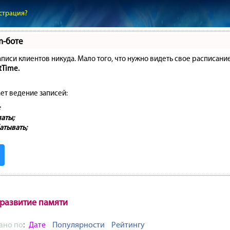
страция?
m-боте
записи клиентов никуда. Мало того, что нужно видеть свое расписани
tTime.
ет ведение записей:
аты;
атывать;
 развитие памяти
ано по
:
Дате
Популярности
Рейтингу