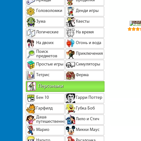
Головоломки
Денди игры
Зума
Квесты
Пам
Логические
На время
На двоих
Огонь и вода
Поиск
Приключения
предметов
Простые игры
Симуляторы
Тетрис
Ферма
Персонажи
Бен 10
Гарри Поттер
Гарфилд
Губка Боб
Даша
Лило и Стич
путешественница
Марио
Микки Маус
Наруто
Русалочка