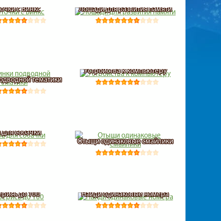
очки с Винкс
Лошади для развития памяти
Устройства к компьютеру
подводной тематики
 для собачки
Отыщи одинаковые смайлики
ерись до 100
Найди одинаковые номера