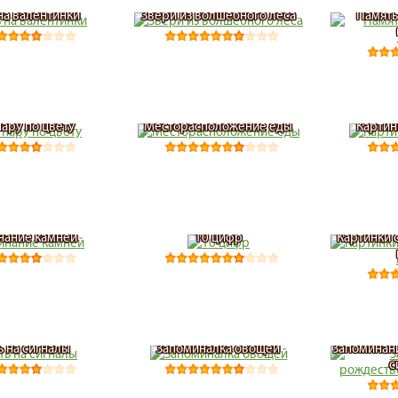
на валентинки
Звери из волшебного леса
Память
пару по цвету
Месторасположение еды
Картин
нание камней
10 цифр
Картинки 
ь на сигналы
Запоминалка овощей
Запоминан
с