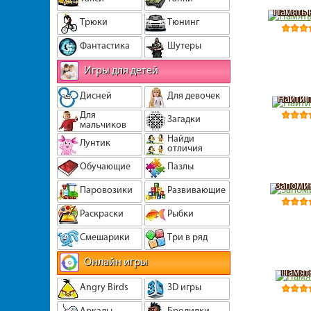
Память 
Трюки
Тюнинг
Фантастика
Шутеры
Игры для детей
Дисней
Для девочек
Найти 
Для
Загадки
мальчиков
Найди
Лунтик
отличия
Обучающие
Пазлы
Запоми
Паровозики
Развивающие
Раскраски
Рыбки
Смешарики
Три в ряд
Онлайн игры
Памят
Angry Birds
3D игры
Аркады
Бродилки