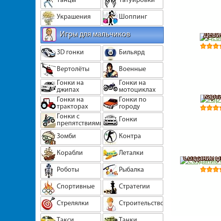
Украшения
Шоппинг
Игры для мальчиков
Деви
3D гонки
Бильярд
Вертолёты
Военные
Гонки на
Гонки на
джипах
мотоциклах
Карт
Гонки на
Гонки по
тракторах
городу
Гонки с
Гонки
препятствиями
Зомби
Контра
Корабли
Леталки
Создание ф
Роботы
Рыбалка
Спортивные
Стратегии
Стрелялки
Строительство
Такси
Танки