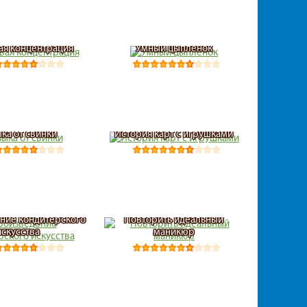
ая концентрация
Умный цыплёнок
ка от свинки
История карт с игрушками
ние кондитерского
Повторить идеальный
искусства
маникюр