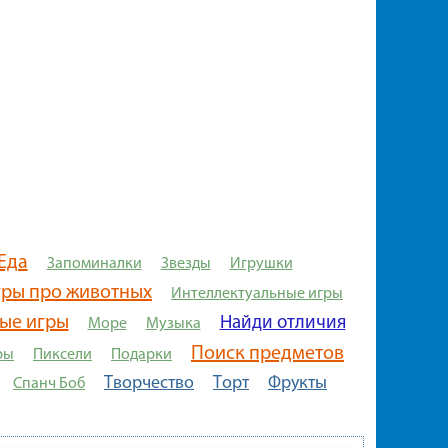
Еда
Запоминалки
Звезды
Игрушки
гры про животных
Интеллектуальные игры
ые игры
Найди отличия
Море
Музыка
Поиск предметов
ры
Пиксели
Подарки
Творчество
Торт
Фрукты
Спанч Боб