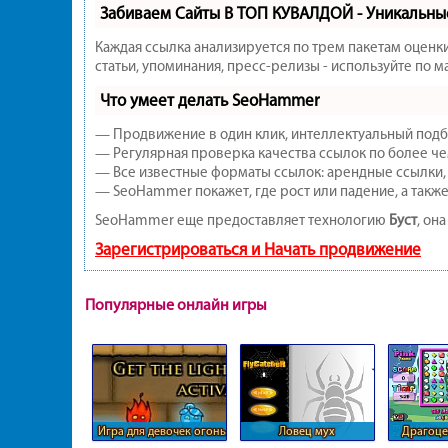
Забиваем Сайты В ТОП КУВАЛДОЙ - Уникальн
Каждая ссылка анализируется по трем пакетам оценк
статьи, упоминания, пресс-релизы - используйте по
Что умеет делать SeoHammer
— Продвижение в один клик, интеллектуальный подбо
— Регулярная проверка качества ссылок по более че
— Все известные форматы ссылок: арендные ссылки, в
— SeoHammer покажет, где рост или падение, а также
SeoHammer еще предоставляет технологию
Буст
, он
Зарегистрироваться и Начать продвижение
Популярные онлайн игры
Игра для девочек огонь
Ловец мух
Драгоце