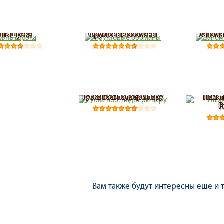
ять Шрэка
Фруктовые ообманы
Запоми
Губка Боб: подбери пару
Памят
Р
Вам также будут интересны еще и 