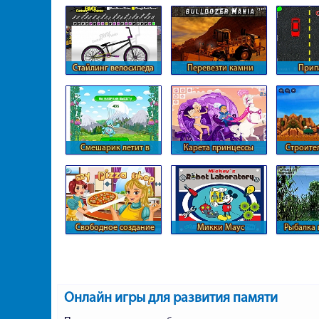
и вода
п
Стайлинг велосипеда
Перевезти камни
Прип
бульдозером
авт
параллел
Смешарик летит в
Карета принцессы
Строите
космос
чере
Свободное создание
Микки Маус
Рыбалка
пиццы
производит роботов
Онлайн игры для развития памяти