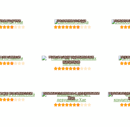
чьи штучки
Запомни блюда
Кокосов
а по памяти
Найти пару одинаковых
Музы
напитков
игур из пикселей
Внимательность с девушками
Произведе
Хае