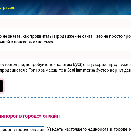
страция?
но не знаете, как продвигать? Продвижение сайта – это не просто 
иций в поисковых системах.
амостоятельно, попробуйте технологию
Буст
, она ускоряет продвижен
 продвинется в Топ10 за месяц, то в
SeoHammer
за бустер
вернут ден
динорог в городе» онлайн
Увидеть настоящего единорога в городе э