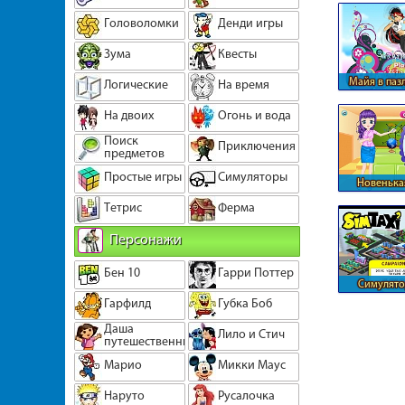
Головоломки
Денди игры
Зума
Квесты
Майя в паз
Логические
На время
На двоих
Огонь и вода
Поиск
Приключения
предметов
Простые игры
Симуляторы
Новенька
учител
Тетрис
Ферма
Персонажи
Бен 10
Гарри Поттер
Симулято
Гарфилд
Губка Боб
Даша
Лило и Стич
путешественница
Марио
Микки Маус
Наруто
Русалочка