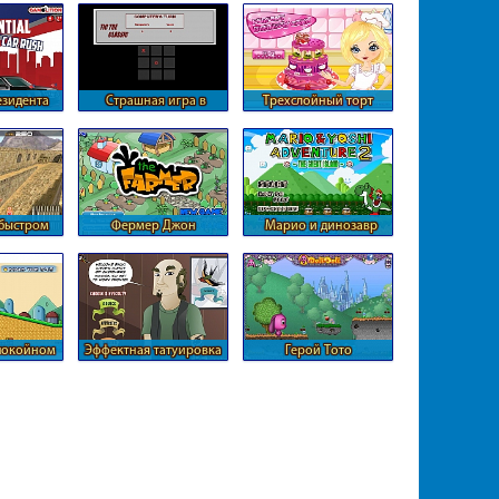
зидента
Страшная игра в
Трехслойный торт
крестики-нолики
быстром
Фермер Джон
Марио и динозавр
нии
Йоши
покойном
Эффектная татуировка
Герой Тото
ре