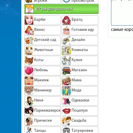
игроки
просмотров
Игры для девочек
Барби
Братц
самые коро
Винкс
Готовим еду
Детский сад
Дизайн
Животные
Комнаты
Коты
Кухня
Любовь
Магазин
Макияж
Мама
Маникюр
Мода
Няня
Одевалки
Парикмахерская
Поцелуи
Прически
Свадьба
Танцы
Татуировки