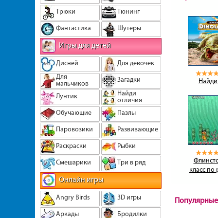
Трюки
Тюнинг
Фантастика
Шутеры
Игры для детей
Дисней
Для девочек
Для
Загадки
Найди
мальчиков
Найди
Лунтик
отличия
Обучающие
Пазлы
Паровозики
Развивающие
Раскраски
Рыбки
Флинсто
Смешарики
Три в ряд
класс по
Онлайн игры
Angry Birds
3D игры
Популярные
Аркады
Бродилки