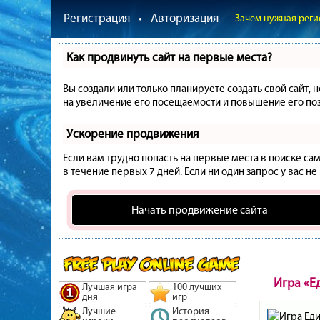
Регистрация
•
Авторизация
Зачем нужная реги
Как продвинуть сайт на первые места?
Вы создали или только планируете создать свой сайт, 
на увеличение его посещаемости и повышение его поз
Ускорение продвижения
Если вам трудно попасть на первые места в поиске с
в течение первых 7 дней. Если ни один запрос у вас не
Начать продвижение сайта
Игра «Е
Лучшая игра
100 лучших
дня
игр
Лучшие
История