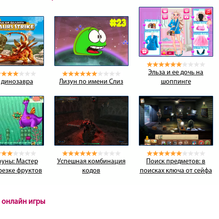
Эльза и ее дочь на
 динозавра
Лизун по имени Слиз
шоппинге
уны: Мастер
Успешная комбинация
Поиск предметов: в
 резке фруктов
кодов
поисках ключа от сейфа
 онлайн игры