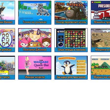
лах Винкс
Гонка на роликах
Поезд перевозит уголь
Машина пре
я робкая
Пончики Джонни
Злые птицы в линиях
Мишени в 
ьница
по три
движе
р такси
Имидж модели
Загадки для пингвина
Марио на с
тракто