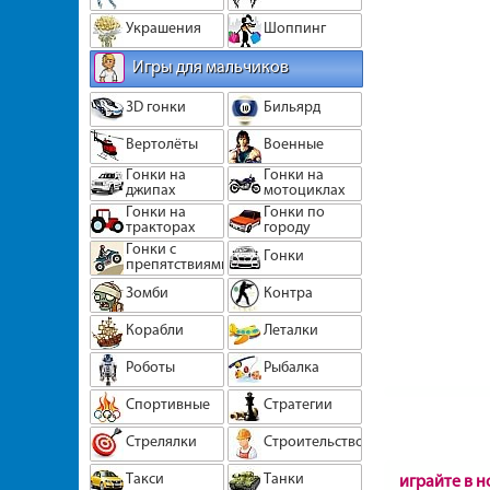
Украшения
Шоппинг
Игры для мальчиков
3D гонки
Бильярд
Вертолёты
Военные
Гонки на
Гонки на
джипах
мотоциклах
Гонки на
Гонки по
тракторах
городу
Гонки с
Гонки
препятствиями
Зомби
Контра
Корабли
Леталки
Роботы
Рыбалка
Спортивные
Стратегии
Стрелялки
Строительство
Такси
Танки
играйте в 