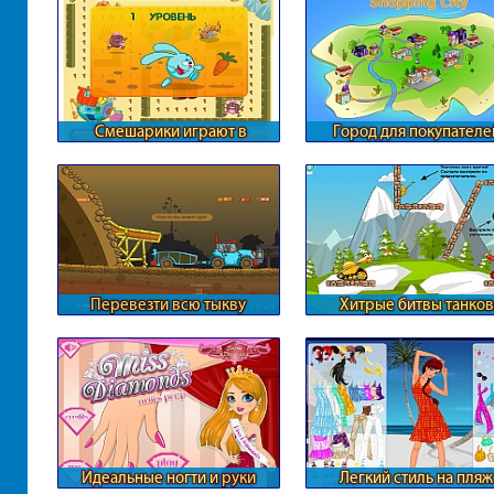
Смешарики играют в
Город для покупателе
догонялки
Перевезти всю тыкву
Хитрые битвы танков
Идеальные ногти и руки
Легкий стиль на пляж