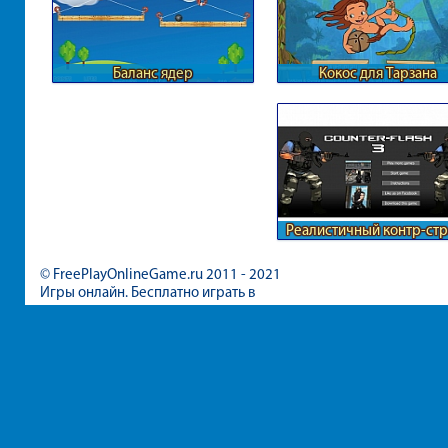
Баланс ядер
Кокос для Тарзана
Реалистичный контр-стр
© FreePlayOnlineGame.ru 2011 - 2021
Игры онлайн. Бесплатно играть в
игры для девочек и мальчиков