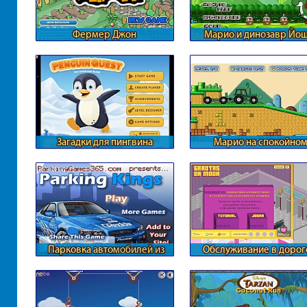
Фермер Джон
Марио и динозавр Йо
Загадки для пингвина
Марио на спокойно
тракторе
Парковка автомобилей из
Обслуживание в доро
ГТА
итальянском бутике