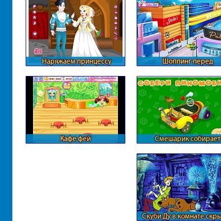
Наряжаем принцессу
Шоппинг перед
средневековья
фотосессией
Кафе фей
Смешарик собирает
автомобиль
Скуби Ду в комнате скр