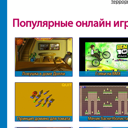
террор
Популярные онлайн иг
Ловушка в доме Долли
Гонки на BMX
Принцип домино для томата
Мячик баскетболиста