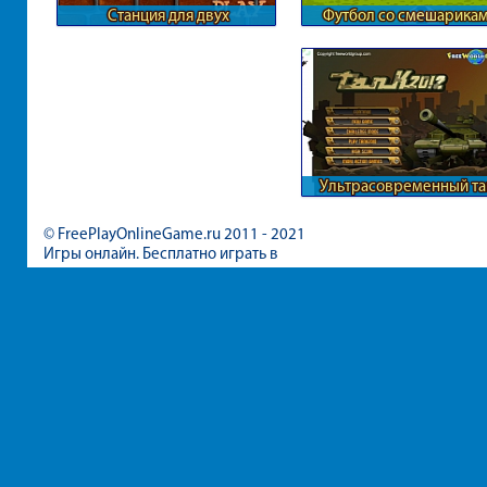
Станция для двух
Футбол со смешарика
паровозиков
Ультрасовременный та
© FreePlayOnlineGame.ru 2011 - 2021
Игры онлайн. Бесплатно играть в
игры для девочек и мальчиков