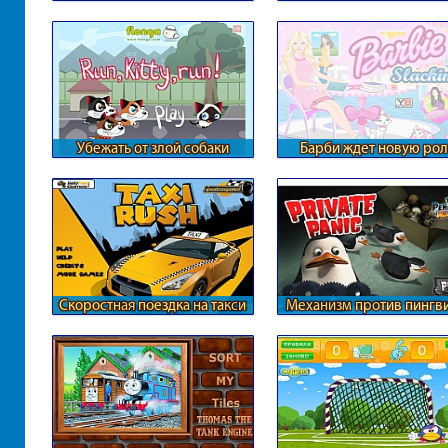
Убежать от злой собаки
Барби ждет новую рол
Скоростная поездка на такси
Механизм против пингв
с Мадагаскара