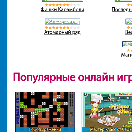
Фишки Карамболи
Последн
Атомарный ряд
Ве
Маги
Популярные онлайн иг
Город сражений
Мастер класс от Сар