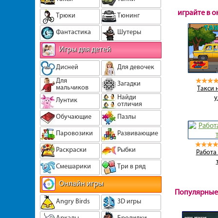
играйте в о
Трюки
Тюнинг
Фантастика
Шутеры
Игры для детей
Дисней
Для девочек
Для
Загадки
мальчиков
Такси 
Найди
у
Лунтик
отличия
Обучающие
Пазлы
Паровозики
Развивающие
Раскраски
Рыбки
Работа
Смешарики
Три в ряд
Онлайн игры
Популярные
Angry Birds
3D игры
Аркады
Бродилки