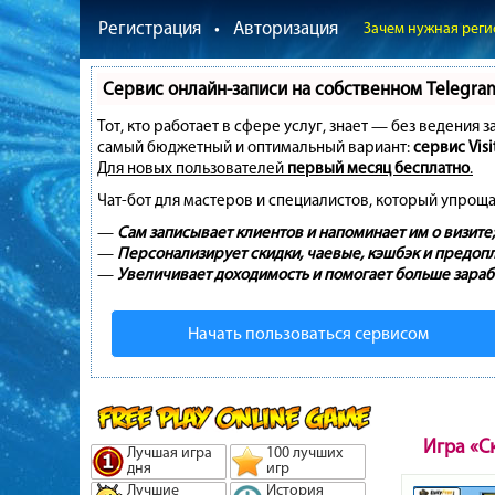
Регистрация
•
Авторизация
Зачем нужная реги
Сервис онлайн-записи на собственном Telegra
Тот, кто работает в сфере услуг, знает — без ведения 
самый бюджетный и оптимальный вариант:
сервис Visi
Для новых пользователей
первый месяц бесплатно
.
Чат-бот для мастеров и специалистов, который упроща
—
Сам записывает клиентов и напоминает им о визите;
—
Персонализирует скидки, чаевые, кэшбэк и предопл
—
Увеличивает доходимость и помогает больше зараб
Начать пользоваться сервисом
Игра «С
Лучшая игра
100 лучших
дня
игр
Лучшие
История