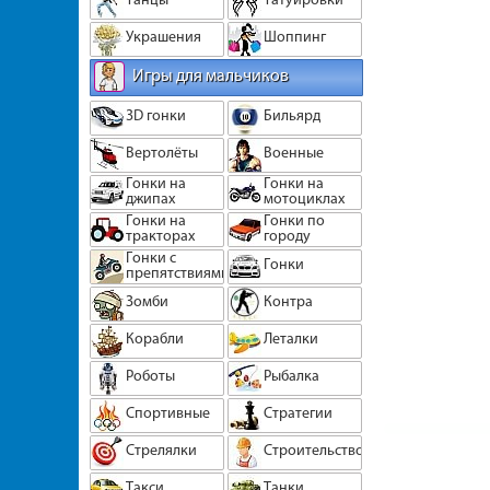
Украшения
Шоппинг
Игры для мальчиков
3D гонки
Бильярд
Вертолёты
Военные
Гонки на
Гонки на
джипах
мотоциклах
Гонки на
Гонки по
тракторах
городу
Гонки с
Гонки
препятствиями
Зомби
Контра
Корабли
Леталки
Роботы
Рыбалка
Спортивные
Стратегии
Стрелялки
Строительство
Такси
Танки