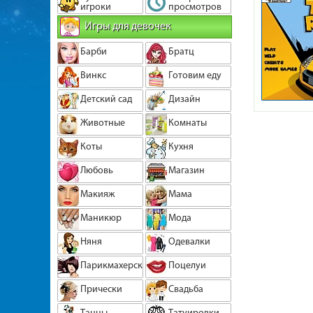
игроки
просмотров
Игры для девочек
Барби
Братц
Винкс
Готовим еду
Детский сад
Дизайн
Животные
Комнаты
Коты
Кухня
Любовь
Магазин
Макияж
Мама
Маникюр
Мода
Няня
Одевалки
Парикмахерская
Поцелуи
Прически
Свадьба
Танцы
Татуировки