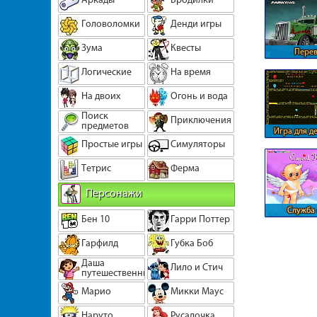
Головоломки
Денди игры
Зума
Квесты
Перев
автомобиле
Логические
На время
На двоих
Огонь и вода
Поиск
Приключения
предметов
Игра для д
Простые игры
Симуляторы
двоих огон
Тетрис
Ферма
Персонажи
Служба
Бен 10
Гарри Поттер
купид
Гарфилд
Губка Боб
Даша
Лило и Стич
путешественница
Марио
Микки Маус
Наруто
Русалочка