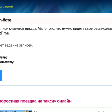
страция?
m-боте
записи клиентов никуда. Мало того, что нужно видеть свое расписани
tTime.
ет ведение записей:
аты;
атывать;
коростная поездка на такси» онлайн