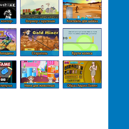
 контер-
Фермер с крупным
Коктейль для шейха
к
урожаем
Алладина
Старатель
Крути колеса
илипутах
Няня для животных
Образ Аврил Лавин