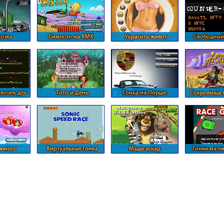
озка
Симпсон на ВМХ
Украсить живот
Свободный
й на фуре
татуировкой
страй
евочек для
Тото и День
Гонка на Порше
Сокровища 
ь и вода
Валентина
 юного
Виртуальная гонка
Мадагаскар
Гонки на л
она
Соника