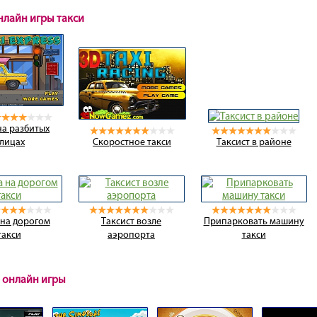
нлайн игры такси
на разбитых
лицах
Скоростное такси
Таксист в районе
 на дорогом
Таксист возле
Припарковать машину
такси
аэропорта
такси
 онлайн игры