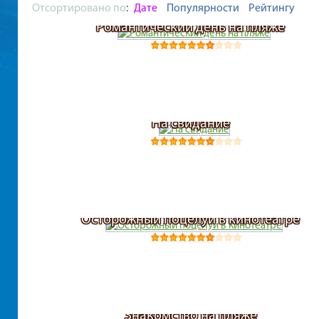
Отсортировано по
:
Дате
Популярности
Рейтингу
Романтический день на пляже
На свидание
Осторожный поцелуй в кинотеатре
Знакомство на пляже