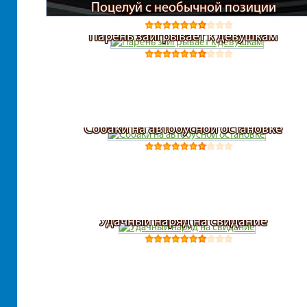
Поцелуй с необычной позиции
Парень заигрывает к девушкам
Собаки на автобусной остановке
Удачный наряд на свидание