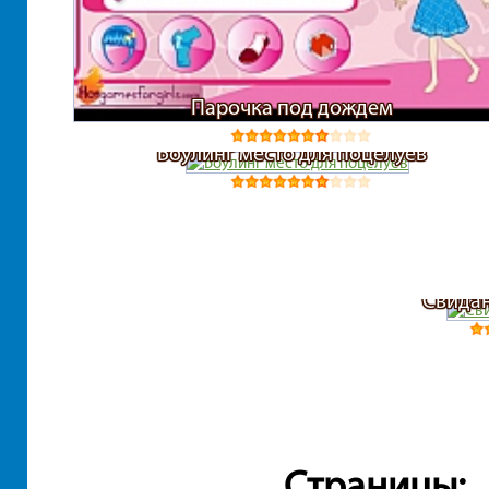
Парочка под дождем
Боулинг место для поцелуев
Свидан
Страницы: