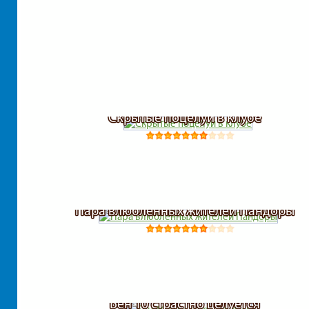
Скрытые поцелуи в клубе
Пара влюбленных жителей Пандоры
Бен 10 страстно целуется