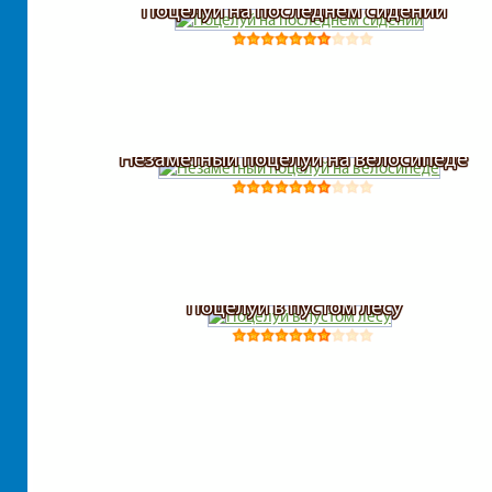
Поцелуй на последнем сидении
Незаметный поцелуй на велосипеде
Поцелуй в пустом лесу