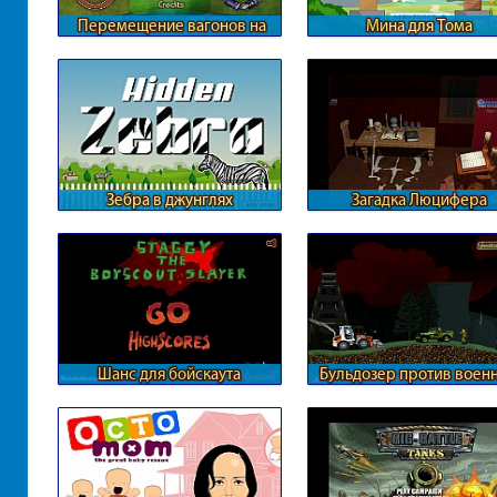
Перемещение вагонов на
Мина для Тома
железной дороге
Зебра в джунглях
Загадка Люцифера
Шанс для бойскаута
Бульдозер против воен