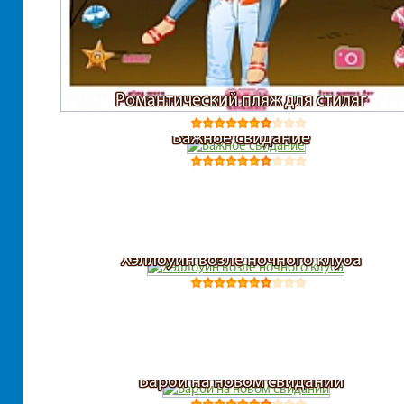
Романтический пляж для стиляг
Важное свидание
Хэллоуин возле ночного клуба
Барби на новом свидании