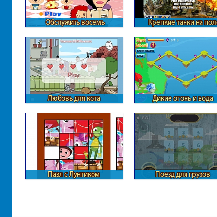
Обслужить восемь
Крепкие танки на пол
карапузов
битвы
Любовь для кота
Дикие огонь и вода
Пазл с Лунтиком
Поезд для грузов