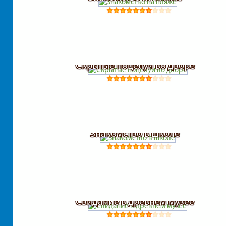
Скрытые поцелуи во дворе
Знакомство в школе
Свидание в древнем музее