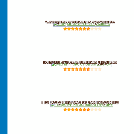
Свидание лесных букашек
Меган Фокс с новым другом
Поцелуй на большой глубине