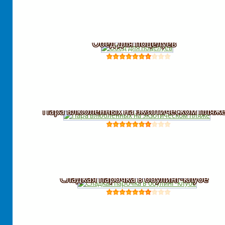
Обед для поцелуев
Пара влюбленных на экзотическом пляж
Сладкая парочка в боулинг-клубе