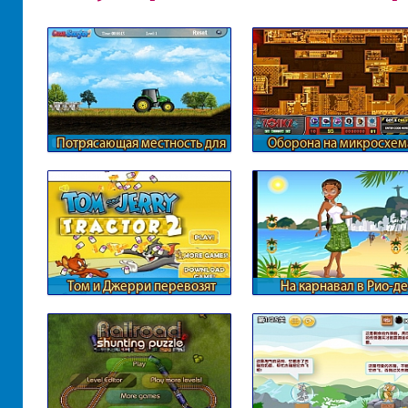
Потрясающая местность для
Оборона на микросхем
трактора
Том и Джерри перевозят
На карнавал в Рио-де
молоко
Жанейро