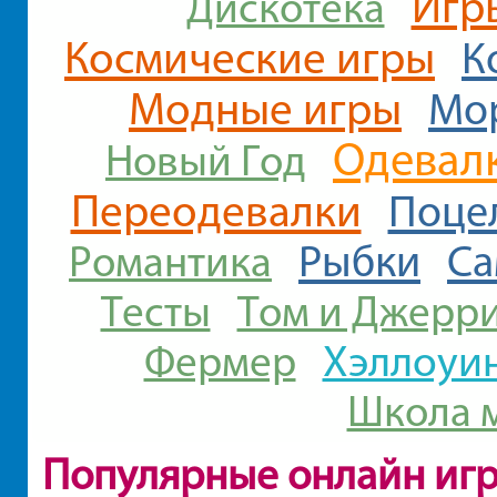
Игр
Дискотека
Космические игры
К
Модные игры
Мо
Одевалк
Новый Год
Переодевалки
Поце
Рыбки
Са
Романтика
Тесты
Том и Джерр
Хэллоуи
Фермер
Школа 
Популярные онлайн иг