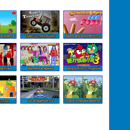
играют в
Трактор триальщик
Дыня для мороженого
ол
расном
Шопинг в ярких
Angry Birds с пушкой
цветах
против котов и свиней
ц Даш
3D вождение на
Поиск отличий вместе с
кабриолете
Лунтиком