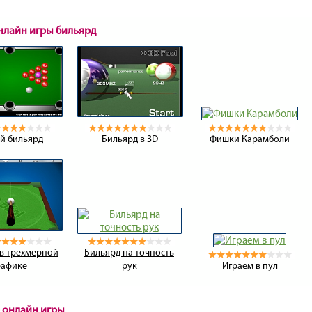
онлайн игры бильярд
й бильярд
Бильярд в 3D
Фишки Карамболи
в трехмерной
Бильярд на точность
рафике
рук
Играем в пул
 онлайн игры