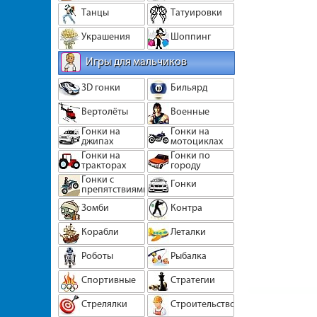
Танцы
Татуировки
Украшения
Шоппинг
Игры для мальчиков
3D гонки
Бильярд
Вертолёты
Военные
Гонки на
Гонки на
джипах
мотоциклах
Гонки на
Гонки по
тракторах
городу
Гонки с
Гонки
препятствиями
Зомби
Контра
Корабли
Леталки
Роботы
Рыбалка
Спортивные
Стратегии
Стрелялки
Строительство