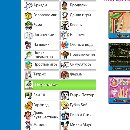
Аркады
Бродилки
Головоломки
Денди игры
Зума
Квесты
Логические
На время
Делаем 
На двоих
Огонь и вода
Поиск
Приключения
предметов
Простые игры
Симуляторы
Начало пр
огня и 
Тетрис
Ферма
Персонажи
Бен 10
Гарри Поттер
Маникюр н
Гарфилд
Губка Боб
Даша
Лило и Стич
путешественница
Марио
Микки Маус