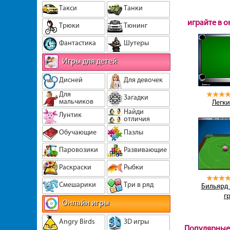
Такси
Танки
играйте в 
Трюки
Тюнинг
Фантастика
Шутеры
Игры для детей
Дисней
Для девочек
Для
Загадки
мальчиков
Легки
Найди
Лунтик
отличия
Обучающие
Пазлы
Паровозики
Развивающие
Раскраски
Рыбки
Смешарики
Три в ряд
Бильярд 
г
Онлайн игры
Angry Birds
3D игры
Популярные