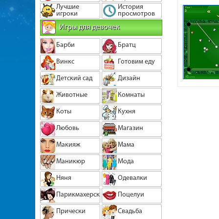
Лучшие
История
игроки
просмотров
Игры для девочек
Барби
Братц
Винкс
Готовим еду
Детский сад
Дизайн
Животные
Комнаты
Коты
Кухня
Любовь
Магазин
Макияж
Мама
Маникюр
Мода
Няня
Одевалки
Парикмахерская
Поцелуи
Прически
Свадьба