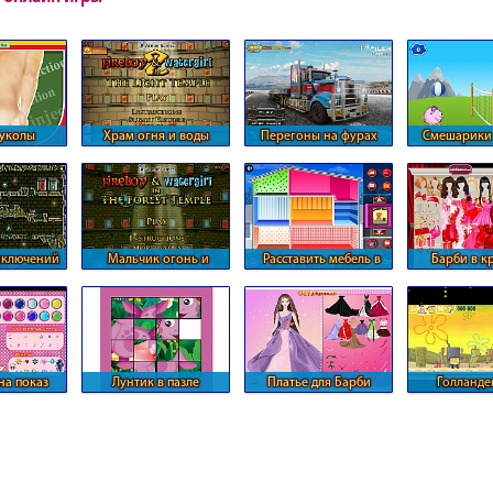
уколы
Храм огня и воды
Перегоны на фурах
Смешарики 
волейб
иключений
Мальчик огонь и
Расставить мебель в
Барби в к
воды
девочка вода
кукольном доме
а показ
Лунтик в пазле
Платье для Барби
Голланде