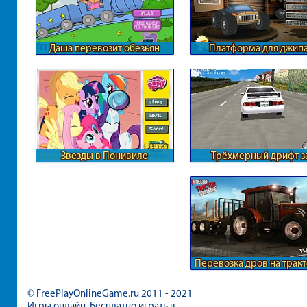
Даша перевозит обезьян
Платформа для джип
Звезды в Понивиле
Трёхмерный дрифт з
городом
Перевозка дров на трак
© FreePlayOnlineGame.ru 2011 - 2021
Игры онлайн. Бесплатно играть в