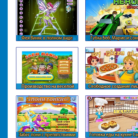
Фея Винкс в полном виде
Губка Боб, Марио и Сон
Производство на веселой
Свободное создание пи
ферме
Забег пони с препятствиями
Готовка еды на кухне С