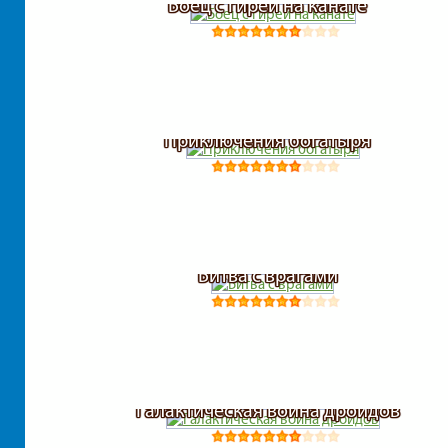
Боец с гирей на канате
Приключения богатыря
Битва с врагами
Галактическая война дроидов