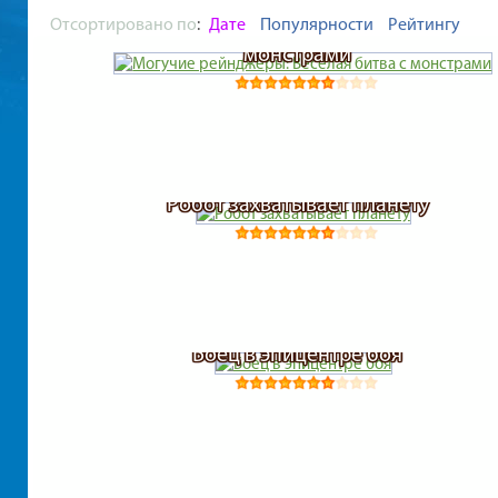
Отсортировано по
:
Дате
Популярности
Рейтингу
Могучие рейнджеры: Весёлая битва с
монстрами
Робот захватывает планету
Боец в эпицентре боя