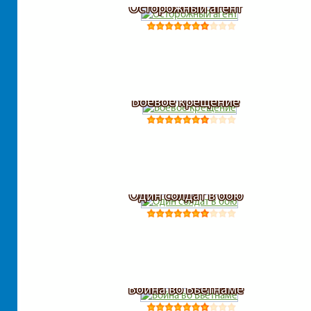
Осторожный агент
Боевое крещение
Один солдат в бою
Война во Вьетнаме