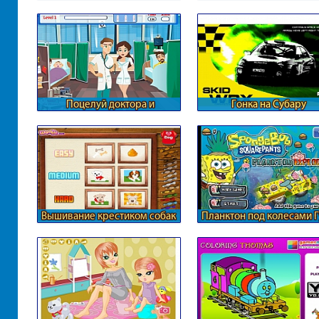
Поцелуй доктора и
Гонка на Субару
медсестры
Вышивание крестиком собак
Планктон под колесами 
Боба