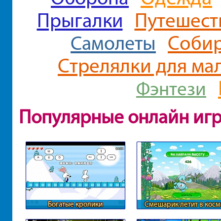
Прыгалки
Путешест
Соби
Самолеты
Стрелялки для ма
Фэнтези
Популярные онлайн иг
Богатые кролики
Смешарик летит в косм