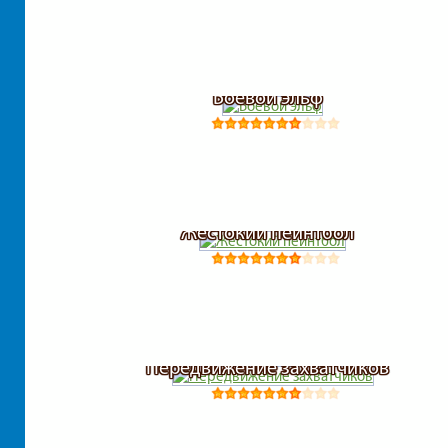
Боевой эльф
Жестокий пейнтбол
Передвижение захватчиков