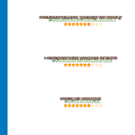
Механический тренер по боксу
Невероятная миссия агента
Боец из контры