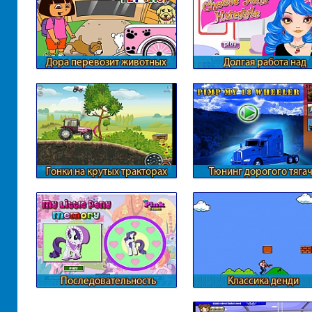
Дора перевозит животных
Долгая работа над
прической
Гонки на крутых тракторах
Тюнинг дорогого тяга
Последовательность
Классика денди
сердечек с Пони