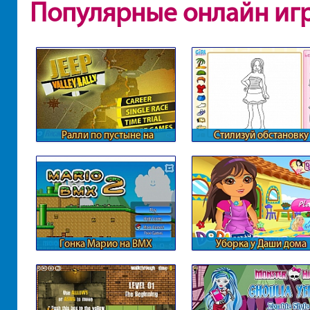
Популярные онлайн иг
Ралли по пустыне на
Стилизуй обстановку
внедорожниках
Гонка Марио на BMX
Уборка у Даши дома