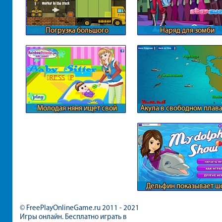
Погрузка большого
Наряд для зомби
грузовика
Молодая няня ищет свой
Акула в свободном плав
стиль
Дельфин показывает ш
© FreePlayOnlineGame.ru 2011 - 2021
Игры онлайн. Бесплатно играть в