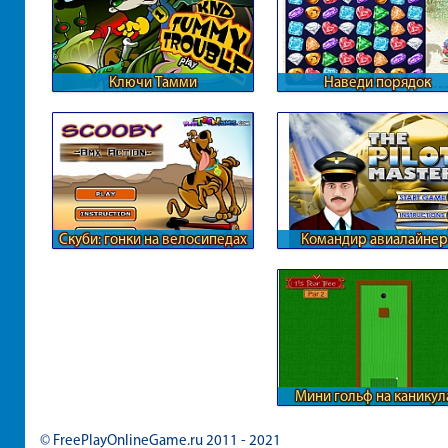
Ключи Тамми
Наведи порядок
Скуби: гонки на велосипедах
Командир авиалайнер
Мини гольф на каникул
© FreePlayOnlineGame.ru 2011 - 2021