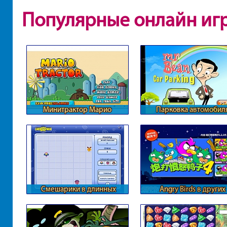
Популярные онлайн иг
Минитрактор Марио
Парковка автомобил
Мистера Бина
Смешарики в длинных
Angry Birds в других
линиях
измерениях