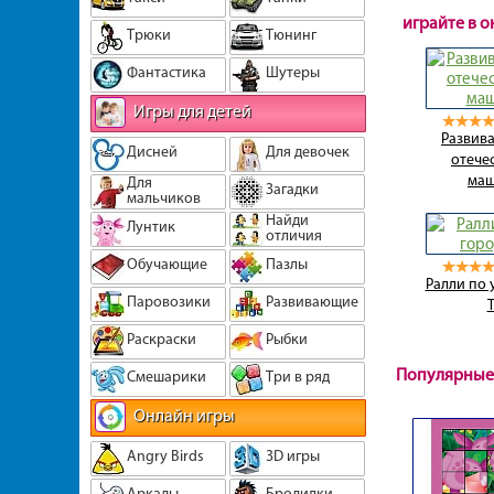
играйте в 
Трюки
Тюнинг
Фантастика
Шутеры
Игры для детей
Развива
Дисней
Для девочек
отече
ма
Для
Загадки
мальчиков
Найди
Лунтик
отличия
Обучающие
Пазлы
Ралли по 
Паровозики
Развивающие
Раскраски
Рыбки
Популярные
Смешарики
Три в ряд
Онлайн игры
Angry Birds
3D игры
Аркады
Бродилки