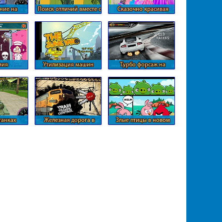
ние на
Поиск отличий вместе с
Сказочно красивая
ете
Лунтиком
Барби
мия
Утилизация машин
Турбо форсаж на
кольце
танках
Железная дорога в
Злые птицы в новом
масштабах страны
формате