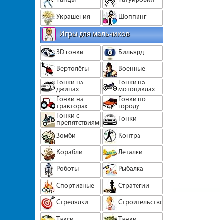
Украшения
Шоппинг
Игры для мальчиков
3D гонки
Бильярд
Вертолёты
Военные
Гонки на
Гонки на
джипах
мотоциклах
Гонки на
Гонки по
тракторах
городу
Гонки с
Гонки
препятствиями
Зомби
Контра
Корабли
Леталки
Роботы
Рыбалка
Спортивные
Стратегии
Стрелялки
Строительство
Такси
Танки