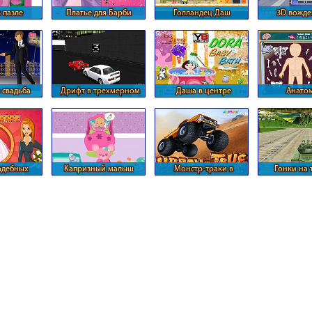
 пазле
Платье для Барби
Голландец Даш
3D вожде
кабриол
 свадьба
Дрифт в трехмерном
Даша в центре
Анато
формате
внимания
адебных
Капризный малыш
Монстр-траки в
Гонки на 
ев
Альпийских горах