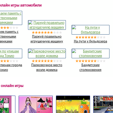
онлайн игры автомобили
ем память с
ственными
Паркуй правильно
шинками
игрушечную машину
На пути у бульдозера
улицам города
Парковочное место
Бандитские
Токио
возле домика
столкновения
 онлайн игры