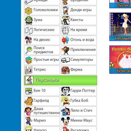
Лунтик в
Головоломки
Денди игры
Зума
Квесты
Логические
На время
Блестящая
На двоих
Огонь и вода
Поиск
Приключения
предметов
Простые игры
Симуляторы
Тетрис
Ферма
Бутик св
плать
Персонажи
Бен 10
Гарри Поттер
Гарфилд
Губка Боб
Даша
Лило и Стич
путешественница
Марио
Микки Маус
Наруто
Русалочка