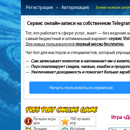
Регистрация
•
Авторизация
Зачем нужная реги
Сервис онлайн-записи на собственном Telegra
Тот, кто работает в сфере услуг, знает — без ведения 
самый бюджетный и оптимальный вариант:
сервис Visi
Для новых пользователей
первый месяц бесплатно
.
Чат-бот для мастеров и специалистов, который упроща
—
Сам записывает клиентов и напоминает им о визите;
—
Персонализирует скидки, чаевые, кэшбэк и предопл
—
Увеличивает доходимость и помогает больше зараб
Начать пользоваться сервисом
Игра «Д
Лучшая игра
100 лучших
дня
игр
Лучшие
История