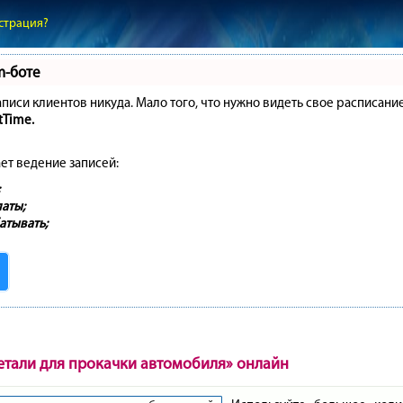
страция?
m-боте
записи клиентов никуда. Мало того, что нужно видеть свое расписани
tTime.
ет ведение записей:
аты;
атывать;
етали для прокачки автомобиля» онлайн