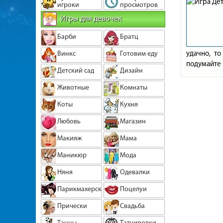
игроки
просмотров
Игры для девочек
Барби
Братц
удачно, то
Винкс
Готовим еду
подумайте 
Детский сад
Дизайн
Животные
Комнаты
Коты
Кухня
Любовь
Магазин
Макияж
Мама
Маникюр
Мода
Няня
Одевалки
Парикмахерская
Поцелуи
Прически
Свадьба
Танцы
Татуировки