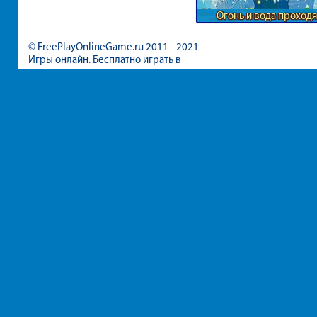
Огонь и вода проходя
ледяной храм
© FreePlayOnlineGame.ru 2011 - 2021
Игры онлайн. Бесплатно играть в
игры для девочек и мальчиков