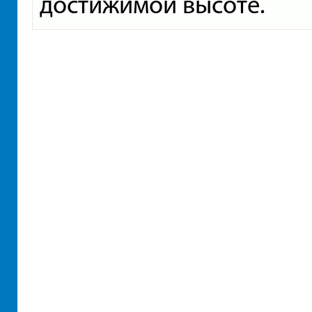
достижимой высоте.