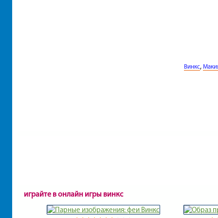
,
Винкс
Маки
играйте в онлайн игры винкс