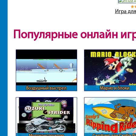
Игра для
Популярные онлайн иг
Воздушный выстрел
Марио и блоки
Мотоконструктор
Серфинг для Скуби Д