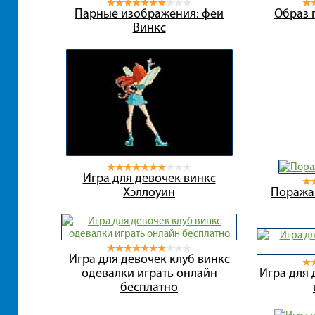
Парные изображения: феи
Образ 
Винкс
Игра для девочек винкс
Хэллоуин
Поража
Игра для девочек клуб винкс
одевалки играть онлайн
Игра для 
бесплатно