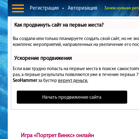
Регистрация
•
Авторизация
Зачем нужная рег
Как продвинуть сайт на первые места?
Вы создали или только планируете создать свой сайт, но не зн
комплекс мероприятий, направленных на увеличение его пос
Ускорение продвижения
Если вам трудно попасть на первые места в поиске самостоя
раз, а первые результаты появляются уже в течение первых 7 д
SeoHammer
за бустер
вернут деньги.
Начать продвижение сайта
Игра «Портрет Винкс» онлайн