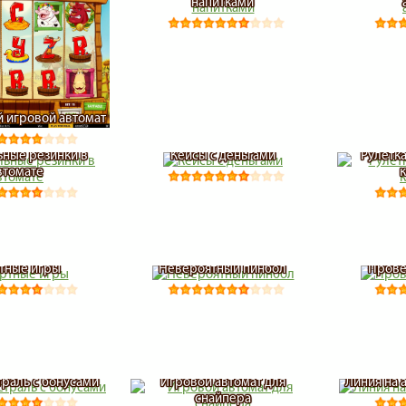
напитками
 игровой автомат
ные резинки в
Кейсы с деньгами
Рулетк
втомате
тные игры
Невероятный пинбол
Прове
раль с бонусами
Игровой автомат для
Линия на 
снайпера