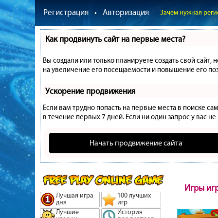
Регистрация
•
Авторизация
Зачем нужная реги
Как продвинуть сайт на первые места?
Вы создали или только планируете создать свой сайт, 
на увеличение его посещаемости и повышение его поз
Ускорение продвижения
Если вам трудно попасть на первые места в поиске с
в течение первых 7 дней. Если ни один запрос у вас не
Начать продвижение сайта
Игры иг
Лучшая игра
100 лучших
дня
игр
Лучшие
История