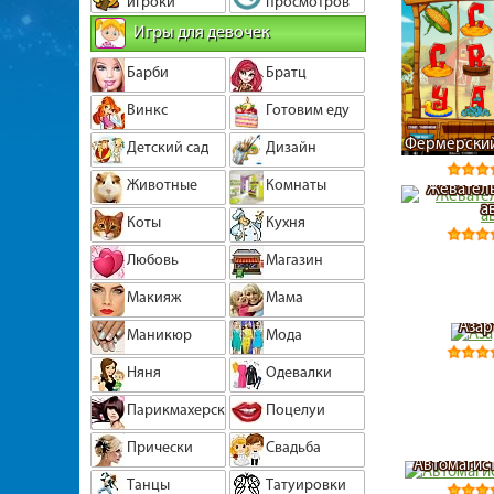
игроки
просмотров
Игры для девочек
Барби
Братц
Винкс
Готовим еду
Фермерский
Детский сад
Дизайн
Животные
Комнаты
Жеватель
а
Коты
Кухня
Любовь
Магазин
Макияж
Мама
Азар
Маникюр
Мода
Няня
Одевалки
Парикмахерская
Поцелуи
Прически
Свадьба
Автомагист
Танцы
Татуировки