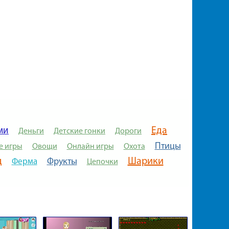
Еда
ми
Деньги
Детские гонки
Дороги
Птицы
е игры
Овощи
Онлайн игры
Охота
д
Шарики
Фрукты
Ферма
Цепочки