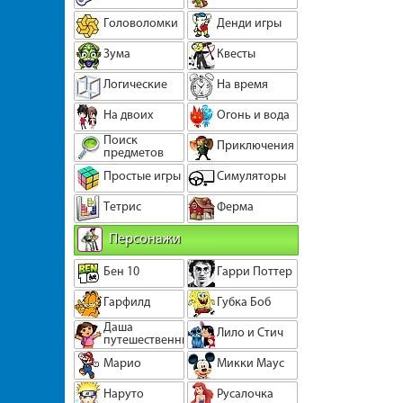
Головоломки
Денди игры
Зума
Квесты
Логические
На время
На двоих
Огонь и вода
Поиск
Приключения
предметов
Простые игры
Симуляторы
Тетрис
Ферма
Персонажи
Бен 10
Гарри Поттер
Гарфилд
Губка Боб
Даша
Лило и Стич
путешественница
Марио
Микки Маус
Наруто
Русалочка