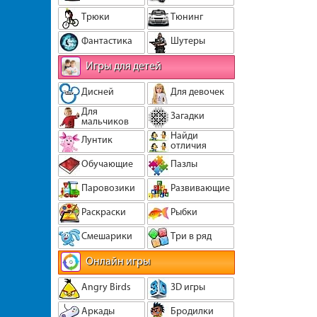
Трюки
Тюнинг
Фантастика
Шутеры
Игры для детей
Дисней
Для девочек
Для
Загадки
мальчиков
Найди
Лунтик
отличия
Обучающие
Пазлы
Паровозики
Развивающие
Раскраски
Рыбки
Смешарики
Три в ряд
Онлайн игры
Angry Birds
3D игры
Аркады
Бродилки