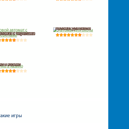
Автомат для охоты
втомат с черепами
ко в казино
такие игры