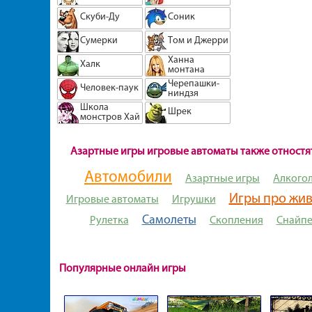
Скуби-Ду
Соник
Сумерки
Том и Джерри
Ханна
Халк
монтана
Черепашки-
Человек-паук
ниндзя
Школа
Шрек
монстров Хай
Азартные игры игровые автоматы также отностя
Автомобили
Азартные игры
Алкого
Игры про жи
Игровые автоматы
Игрушки
Самолеты
Рулетка
Скопления
Снайп
Популярные онлайн игры