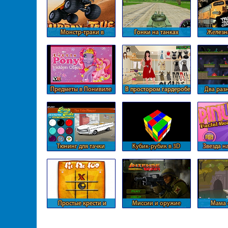
Монстр-траки в
Гонки на танках
Железн
Альпийских горах
масштаб
Предметы в Понивиле
В простором гардеробе
Два раз
Барби
Тюнинг для тачки
Кубик-рубик в 3D
Звезда н
Простые крести и
Миссии и оружие
Мама 
нолики на двоих
выгулив