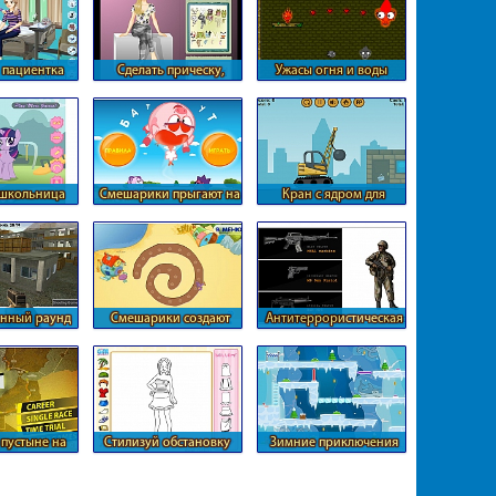
 пациентка
Сделать прическу,
Ужасы огня и воды
макияж, маникюр и
одеть
школьница
Смешарики прыгают на
Кран с ядром для
ивиля
батуте
разрушения города
енный раунд
Смешарики создают
Антитеррористическая
нтры
узоры
операция в городе
 пустыне на
Стилизуй обстановку
Зимние приключения
ожниках
огня и воды