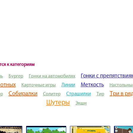
тся к категориям
Гонки с препятствия
ль
Бургер
Гонки на автомобилях
вотных
Меткость
Линии
Карточные игры
Настольны
Собиралки
Три в ря
Страшилки
ер
Солитер
Тир
Шутеры
Экшн