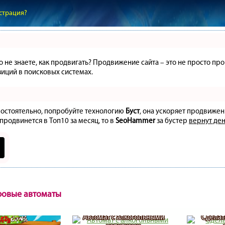
страция?
но не знаете, как продвигать? Продвижение сайта – это не просто 
иций в поисковых системах.
амостоятельно, попробуйте технологию
Буст
, она ускоряет продвижен
 продвинется в Топ10 за месяц, то в
SeoHammer
за бустер
вернут ден
ровые автоматы
Автомат с алкогольными
Сделат