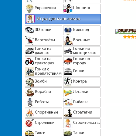
Украшения
Шоппинг
Игры для мальчиков
3D гонки
Бильярд
Много ед
Вертолёты
Военные
Гонки на
Гонки на
джипах
мотоциклах
Гонки на
Гонки по
тракторах
городу
Гонки с
Гонки
препятствиями
Зомби
Контра
Корабли
Леталки
Роботы
Рыбалка
Спортивные
Стратегии
Стрелялки
Строительство
Такси
Танки