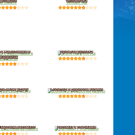
автомате
человечка
а с животными в
Простая рулетка
квадратах
рь свою удачу
Солитер в дорогом казино
азартном автомате
Автомат с птичками