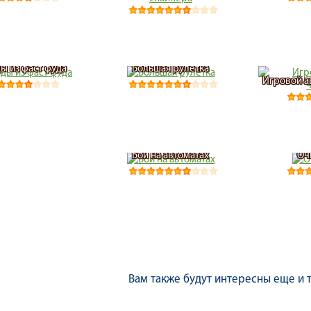
ы из фаст фуда
Большая рулетка
Игровой а
Бой на автоматах
Оч
Вам также будут интересны еще и 