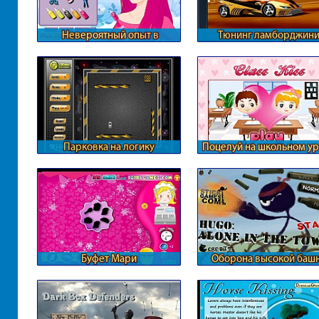
Невероятный опыт в
Тюнинг ламборджин
парикмахерской
Парковка на логику
Поцелуй на школьном у
Буфет Мари
Оборона высокой баш