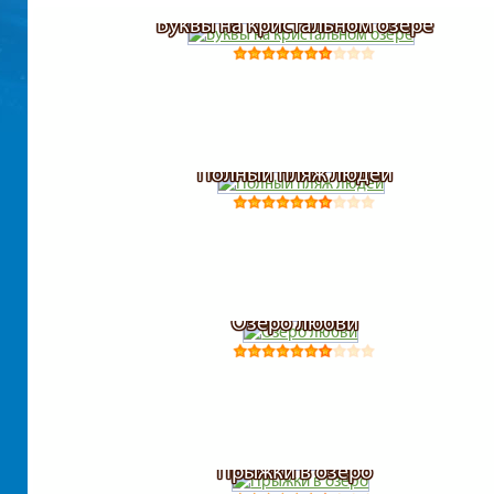
Буквы на кристальном озере
Полный пляж людей
Озеро любви
Прыжки в озеро