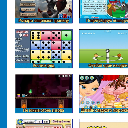
Рыцари защищают границу
Поцелуй двух лошаде
Кости в ряд
Футбол один на один
Не юные огонь и вода
Дизайн сладкого морож