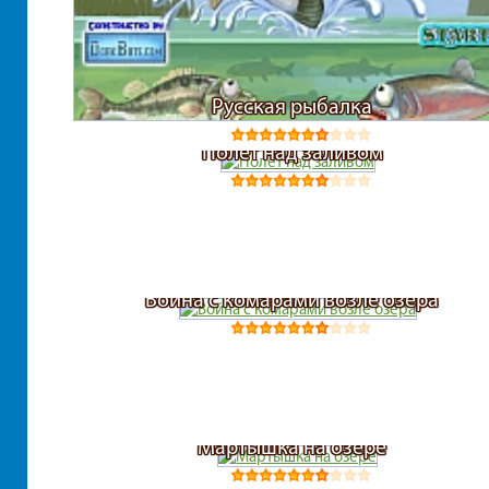
Русская рыбалка
Полет над заливом
Война с комарами возле озера
Мартышка на озере