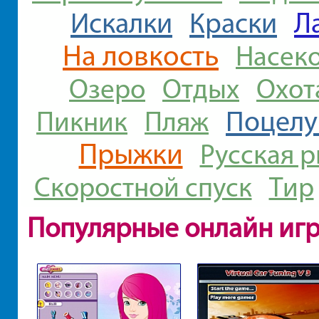
Л
Искалки
Краски
На ловкость
Насек
Озеро
Отдых
Охот
Поцелу
Пикник
Пляж
Прыжки
Русская 
Скоростной спуск
Тир
Популярные онлайн иг