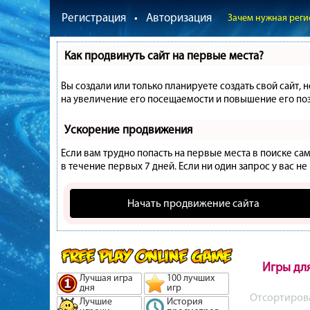
Регистрация
•
Авторизация
Зачем нужная реги
Как продвинуть сайт на первые места?
Вы создали или только планируете создать свой сайт, 
на увеличение его посещаемости и повышение его поз
Ускорение продвижения
Если вам трудно попасть на первые места в поиске с
в течение первых 7 дней. Если ни один запрос у вас не
Начать продвижение сайта
Игры для
Лучшая игра
100 лучших
дня
игр
Отсортиров
Лучшие
История