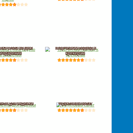
вка стола ко Дню
Творческий подход к
агодарения
крекерам
нты для индейки
Фруктовый салат