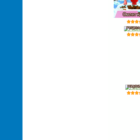
Омлет н
Рецепт
Пирож