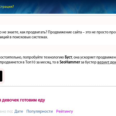
страция?
но не знаете, как продвигать? Продвижение сайта – это не просто 
иций в поисковых системах.
амостоятельно, попробуйте технологию
Буст
, она ускоряет продвижен
 продвинется в Топ10 за месяц, то в
SeoHammer
за бустер
вернут ден
 девочек готовим еду
ано по
:
Дате
Популярности
Рейтингу