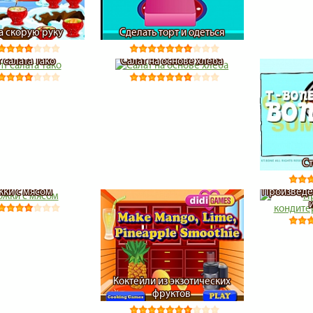
а скорую руку
Сделать торт и одеться
 салата Тако
Салат на основе хлеба
Ст
ки с мясом
Произведе
Коктейли из экзотических
фруктов