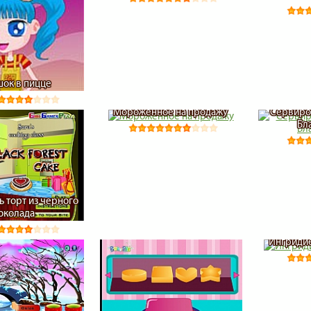
ок в пицце
Мороженное на продажу
Сервиро
Бл
ь торт из черного
околада
Ингридие