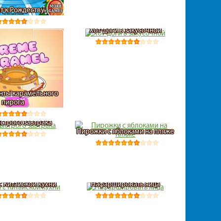
т к Рождеству
Хот-доги в закусочной
нты карамельного
пирога
строго завтрака
Пирожки с яблоками на пляже
с Китайской кухни
Нафаршировать яйца