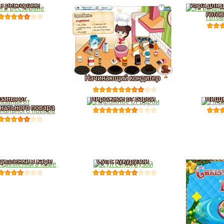
в ресторане
Игра для 
готов
Начинающий кондитер
занья от
Пирожное от Барби
Пицц
нального повара
ипленки в кафе
Суп с кукурузой