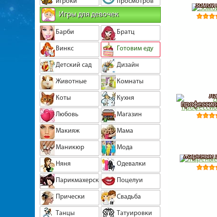
игроки
просмотров
Зомби 
Игры для девочек
Барби
Братц
Винкс
Готовим еду
Детский сад
Дизайн
Животные
Комнаты
Ла
Коты
Кухня
профессио
Любовь
Магазин
Макияж
Мама
Маникюр
Мода
Жареные ц
Няня
Одевалки
Парикмахерская
Поцелуи
Прически
Свадьба
Танцы
Татуировки