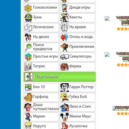
Головоломки
Денди игры
Овощн
Зума
Квесты
ре
Логические
На время
На двоих
Огонь и вода
Поиск
Приключения
предметов
Обезь
Простые игры
Симуляторы
мо
Тетрис
Ферма
Персонажи
Бен 10
Гарри Поттер
Гарфилд
Губка Боб
Даша
Лило и Стич
Мастер
путешественница
Марио
Микки Маус
Наруто
Русалочка