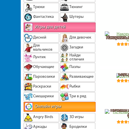
Трюки
Тюнинг
Фантастика
Шутеры
Игры для детей
Дисней
Для девочек
Накормить 
Для
Загадки
мальчиков
Найди
Лунтик
отличия
Обучающие
Пазлы
Соус 
Паровозики
Развивающие
Раскраски
Рыбки
Смешарики
Три в ряд
Онлайн игры
Печенье 
Angry Birds
3D игры
Аркады
Бродилки