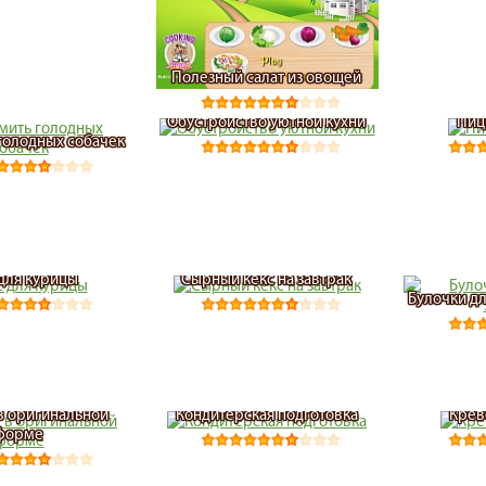
Полезный салат из овощей
Обустройство уютной кухни
Пиц
голодных собачек
для курицы
Сырный кекс на завтрак
Булочки дл
в оригинальной
Кондитерская подготовка
Крев
форме