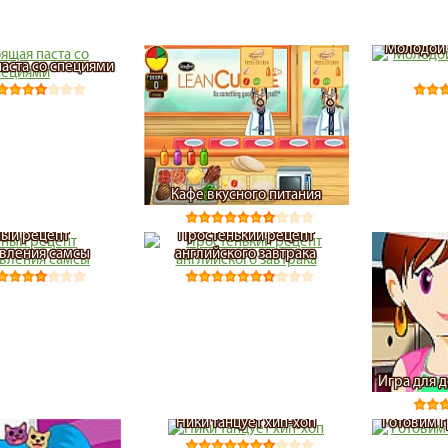
Молодой 
паста со специями
Кафе вкусного питания
ый рецепт
Простенький рецепт
вления самсы
английского завтрака
Игра для 
Ники танцует хип-хоп
Готовим 