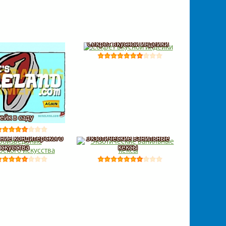
Секрет вкусной индейки
ейк в саду
ние кондитерского
Экзотические ванильные
искусства
кексы