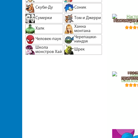
Скуби-Ду
Соник
Сумерки
Том и Джерри
Настоящая 
Ханна
Халк
монтана
Черепашки-
Человек-паук
ниндзя
Школа
Шрек
монстров Хай
Полн
пригото