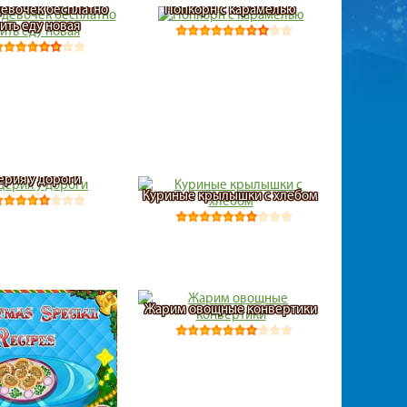
девочек бесплатно
Попкорн с карамелью
ить еду новая
ерия у дороги
Куриные крылышки с хлебом
Жарим овощные конвертики