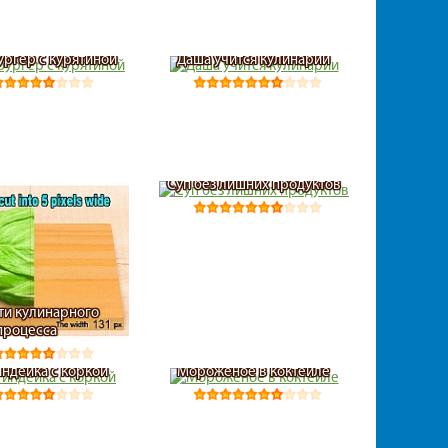
ургер с курятиной
Даша учится кулинарии
Суп без лишних продуктов
ти кулинарного
процесса
индейка с коркой
Мороженое в коктейле