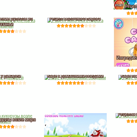
Рецеп
ение рулетов из
Рецепт яблочного пирога
азаньи
Ингредие
 у дикарей
Кафе с домашними обедами
Кафе бы
Рецепты 
курузы возле моря