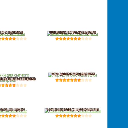
ца с кремом
Фантазии на тему пирога
Торт для юной девушки
я сытного завтрака
етки на кухне
Сочный салат с креветками