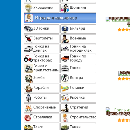
Украшения
Шоппинг
Игры для мальчиков
Приготовл
л
3D гонки
Бильярд
Вертолёты
Военные
Гонки на
Гонки на
джипах
мотоциклах
Гонки на
Гонки по
тракторах
городу
Гонки с
Гонки
препятствиями
Кафе
Зомби
Контра
Корабли
Леталки
Роботы
Рыбалка
Спортивные
Стратегии
Гриль из ку
Стрелялки
Строительство
Такси
Танки