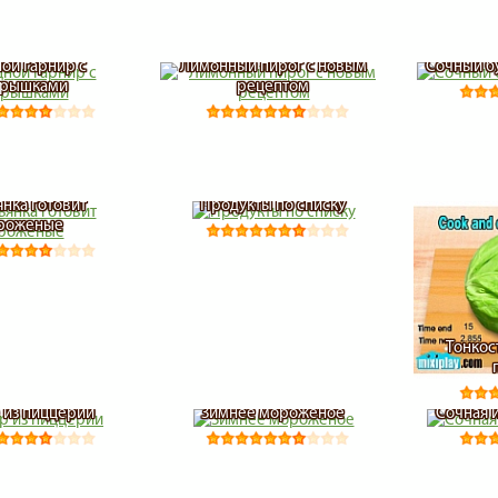
ой гарнир с
Лимонный пирог с новым
Сочный б
брышками
рецептом
янка готовит
Продукты по списку
роженые
Тонкос
 из пиццерии
Зимнее мороженое
Сочная 