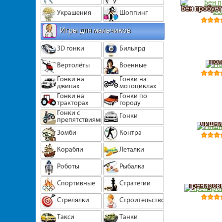
Бен пробует
Украшения
Шоппинг
Игры для мальчиков
3D гонки
Бильярд
Пол
Вертолёты
Военные
Гонки на
Гонки на
джипах
мотоциклах
Гонки на
Гонки по
тракторах
городу
Гонки с
Гонки
препятствиями
Лишни
Зомби
Контра
Корабли
Леталки
Роботы
Рыбалка
Спортивные
Стратегии
Тренировк
Стрелялки
Строительство
Такси
Танки