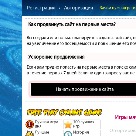
Регистрация
•
Авторизация
Зачем нужная реги
Как продвинуть сайт на первые места?
Вы создали или только планируете создать свой сайт, 
на увеличение его посещаемости и повышение его поз
Ускорение продвижения
Если вам трудно попасть на первые места в поиске с
в течение первых 7 дней. Если ни один запрос у вас не
Начать продвижение сайта
Игры мя
Лучшая игра
100 лучших
дня
игр
Отсортиров
Лучшие
История