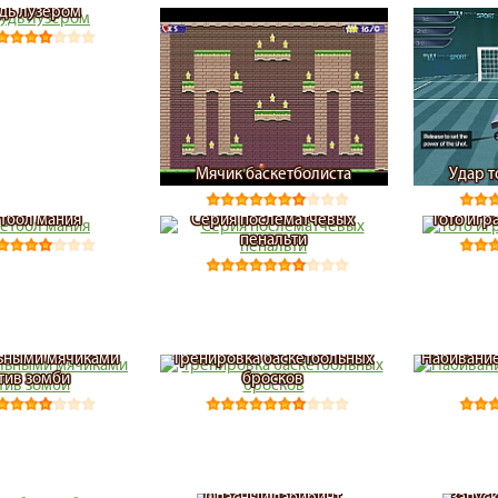
дь лузером
Мячик баскетболиста
Удар 
тбол мания
Серия послематчевых
Тото игра
пенальти
ьными мячиками
Тренировка баскетбольных
Набивание
тив зомби
бросков
Опасный лабиринт
Запуск