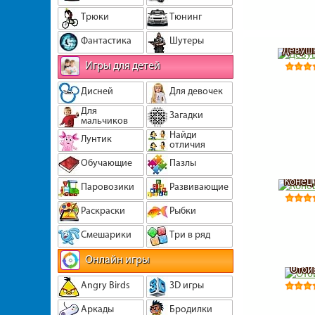
Трюки
Тюнинг
Фантастика
Шутеры
Девушк
Игры для детей
Дисней
Для девочек
Для
Загадки
мальчиков
Найди
Лунтик
отличия
Обучающие
Пазлы
Конец 
Паровозики
Развивающие
Раскраски
Рыбки
Смешарики
Три в ряд
Онлайн игры
Отби
Angry Birds
3D игры
Аркады
Бродилки