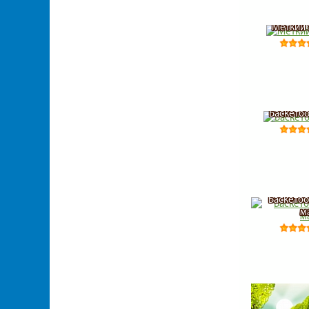
Меткий 
Баскетбо
Баскетбо
м