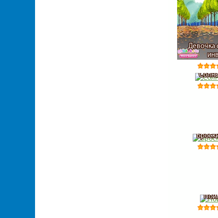
Девочка 
ин
Солны
Броски
Пой