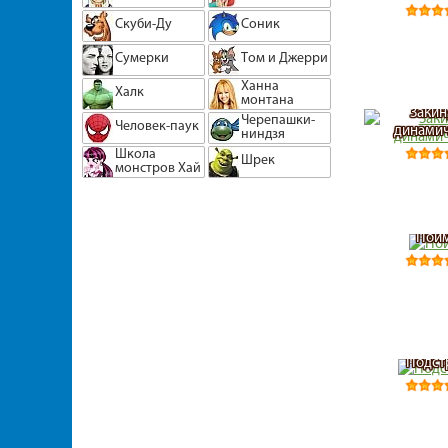
Скуби-Ду
Соник
Сумерки
Том и Джерри
Ханна
Халк
монтана
Закин
Черепашки-
Человек-паук
динамич
ниндзя
Школа
Шрек
монстров Хай
Пойм
Подст