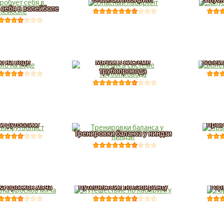
 себя в волейболе
о на воде
Мячик в системе
Волей
трубопровода
й футболист
Прыг
Тренировки баланса у ниндзи
а бросков мяча
Путешествие по лабиринту
Гор