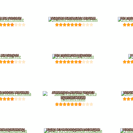
 на голове
Марио набивает мячик
Не пр
 на батуте
Не простой футбол
Г
 полет мячика
Закинуть мячик через
Мячи
препятствия
ой арканоид
Удар из свободной позиции
Наби