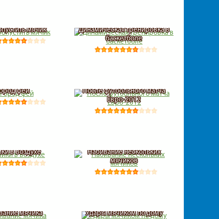
опустить мячик
Динамическая тренировка в
баскетболе
ород фей
После футбольного матча
Евро-2012
ки в воздухе
Набивание нескольких
мячиков
вание мячика
Удары мячиком по дому