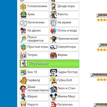
Головоломки
Денди игры
Зума
Квесты
Мячик
Логические
На время
На двоих
Огонь и вода
Поиск
Приключения
предметов
Мяч
Простые игры
Симуляторы
Тетрис
Ферма
Персонажи
Бен 10
Гарри Поттер
Небесный
Гарфилд
Губка Боб
Даша
Лило и Стич
путешественница
Марио
Микки Маус
Набивн
Наруто
Русалочка