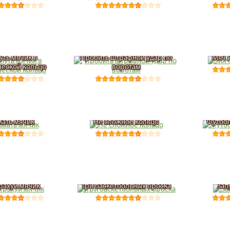
уть мячик в
Пробить штрафной удар по
Мяч 
еской кольцо
воротам
ать мячик
Не сложное кольцо
Футбол
рахуй мячик
Три баскетбольных броска
Зап