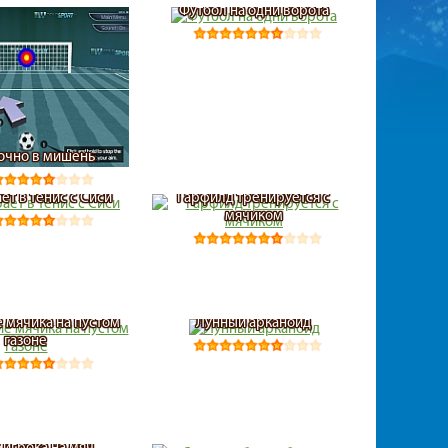
Футбол на одни ворота
точно в мишень
ет в тенис с Сиси
Гарфилд тренируется с
мячиком
 мячика на пустом
Лунный арканоид
газоне
 игрока на мяч