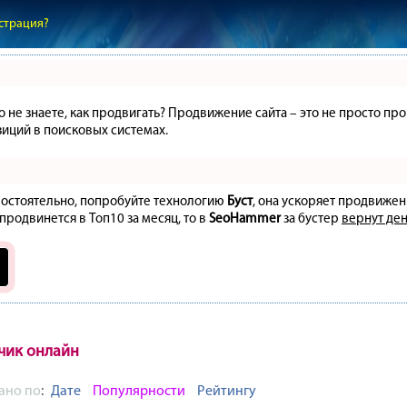
страция?
но не знаете, как продвигать? Продвижение сайта – это не просто 
иций в поисковых системах.
амостоятельно, попробуйте технологию
Буст
, она ускоряет продвижен
 продвинется в Топ10 за месяц, то в
SeoHammer
за бустер
вернут ден
чик онлайн
ано по
:
Дате
Популярности
Рейтингу