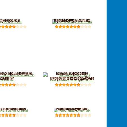
ар в рэгби
Прыгающий мячик
твие прыгающего
Меткий бросок в
мячика
американском футболе
с возле стены
Местный хулиган