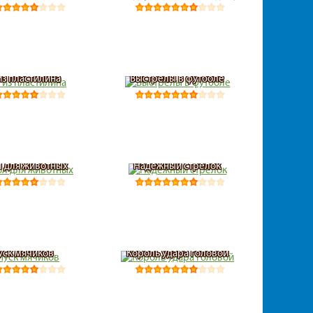
из пластилина
Выстрелы в футболе
 для животных
Надежный стрелок
уск мячиков
Король удара головой