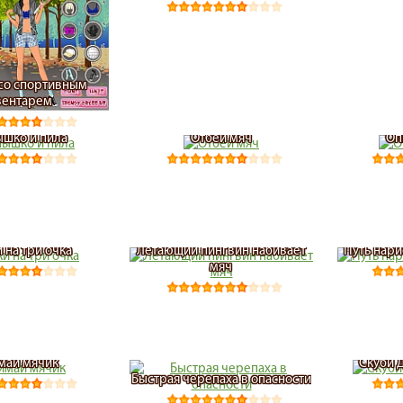
со спортивным
вентарем
шко и пила
Отбей мяч
Оп
 на три очка
Летающий пингвин набивает
Путь нар
мяч
май мячик
Скуби 
Быстрая черепаха в опасности