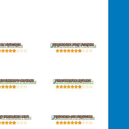
ыт вратаря
Цирковое шоу клоуна
исованного мячика
Английский крикет
Ду набивает мяч
Пробить по воротам