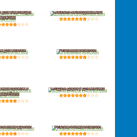
л для настоящих
Схватить свободный мяч
мужчин
к для кеглей
Реальный бейсбол
ьный бросок в
Создать дорогу для мячика
аскетболе
тативный футбол
Реалистичный бейсбол