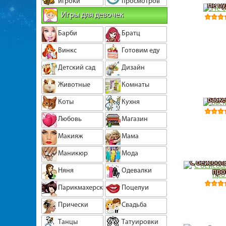
игроки
просмотров
Не бу
Игры для девочек
Барби
Братц
Винкс
Готовим еду
Детский сад
Дизайн
Животные
Комнаты
Баске
Коты
Кухня
Любовь
Магазин
Макияж
Мама
Маникюр
Мода
С бейсбол
Няня
Одевалки
про
Парикмахерская
Поцелуи
Прически
Свадьба
Танцы
Татуировки