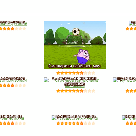
и в футболе
Уд
Смешарики набивают мяч
эпохи зомби
Стрельба теннисными
Путешес
мячиками
вание мяча
Путешествия мячика
Тенни