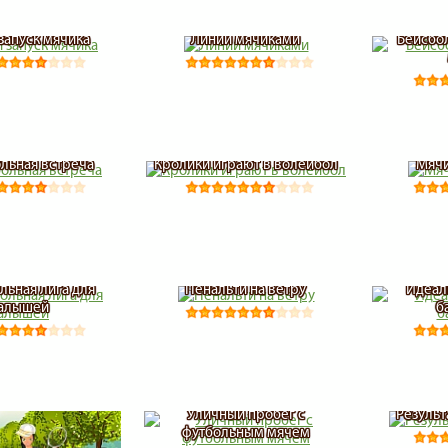
запуск мячика
Линии мячиками
Бейсбо
льная встреча
Кролики играют в волейбол
Мячи
льная лига для
Пенальти на ветру
Идеал
алышей
б
Уличный пробег с
Резуль
футбольным мячем