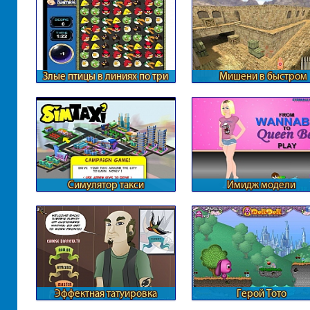
Злые птицы в линиях по три
Мишени в быстром
движении
Симулятор такси
Имидж модели
Эффектная татуировка
Герой Тото