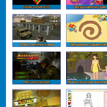
Кубик-рубик в 3D
Звезда наносит грим
Ответственный раунд
Смешарики создают уз
Контры
Миссии и оружие
Мама с дочерью выгули
собаку