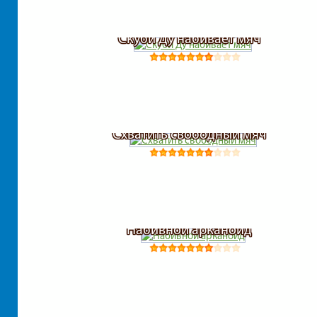
Скуби Ду набивает мяч
Схватить свободный мяч
Набивной арканоид