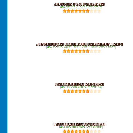
Забить гол головой
Летающий пингвин набивает мяч
Набивание мячика
Набивание бутылки