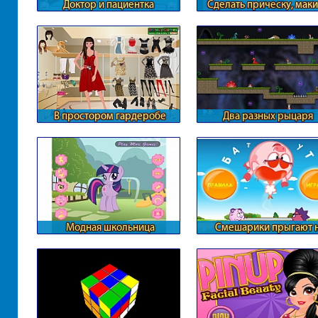
Доктор и пациентка
Сделать прическу, маки
маникюр и одеть
В простором гардеробе
Два разных рыцаря
Барби
Модная школьница
Смешарики прыгают 
Понивиля
батуте