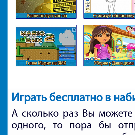
Ралли по пустыне на
Стилизуй обстановку
внедорожниках
Гонка Марио на BMX
Уборка у Даши дома
Играть бесплатно в наб
А сколько раз Вы можете 
одного, то пора бы отп