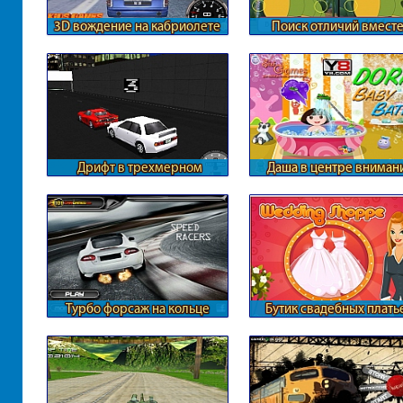
3D вождение на кабриолете
Поиск отличий вместе
Лунтиком
Дрифт в трехмерном
Даша в центре вниман
формате
Турбо форсаж на кольце
Бутик свадебных плать