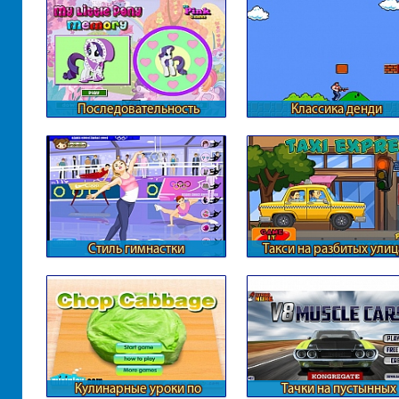
Последовательность
Классика денди
сердечек с Пони
Стиль гимнастки
Такси на разбитых улиц
Кулинарные уроки по
Тачки на пустынных