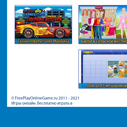
нарезке
местностях
Тюнинговать тачку МакВина
Барби в сельской местн
Дом для Смешариков
© FreePlayOnlineGame.ru 2011 - 2021
Игры онлайн. Бесплатно играть в
игры для девочек и мальчиков