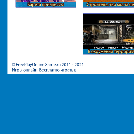
Карета принцессы
Строительство моста ч
обрыв
В окружении террориз
© FreePlayOnlineGame.ru 2011 - 2021
Игры онлайн. Бесплатно играть в
игры для девочек и мальчиков