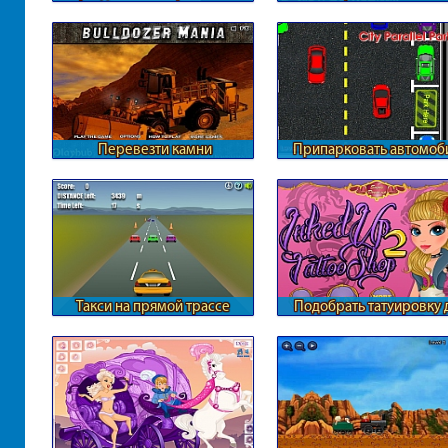
Перевезти камни
Припарковать автомоб
бульдозером
параллельно другим
Такси на прямой трассе
Подобрать татуировку 
девушки