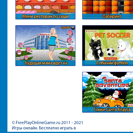
Мини ресторан по суши
Лабиринт
Будущая мама идет на
Собачий футбол
обследование
Гонки Санта Клауса
© FreePlayOnlineGame.ru 2011 - 2021
Игры онлайн. Бесплатно играть в