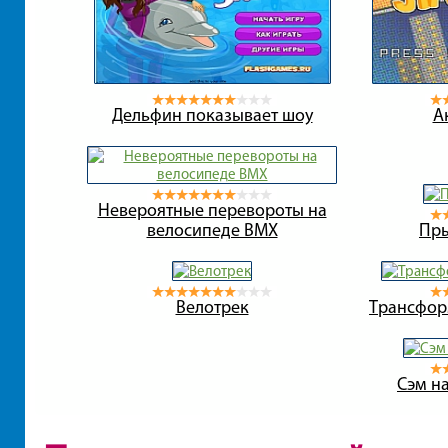
Дельфин показывает шоу
А
Невероятные перевороты на
велосипеде BMX
Пры
Велотрек
Трансфор
Сэм н