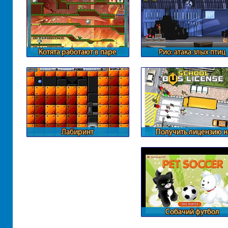
Котята работают в паре
Рио: атака злых птиц
Лабиринт
Получить лицензию н
перевозки
Собачий футбол