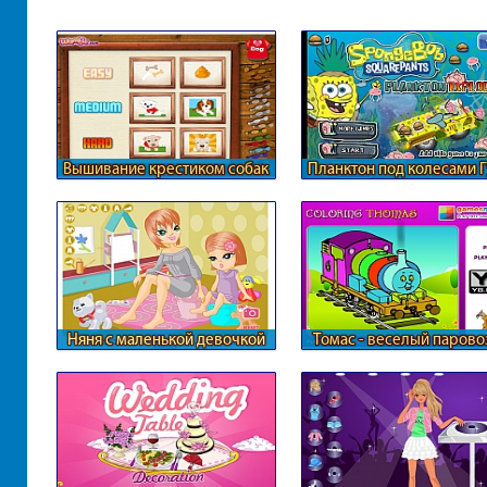
Вышивание крестиком собак
Планктон под колесами 
Боба
Няня с маленькой девочкой
Томас - веселый парово