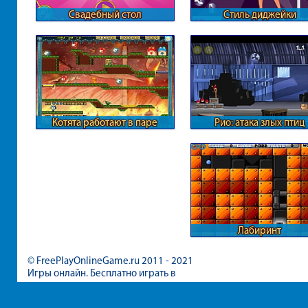
Свадебный стол
Стиль диджейки
Котята работают в паре
Рио: атака злых птиц
Лабиринт
© FreePlayOnlineGame.ru 2011 - 2021
Игры онлайн. Бесплатно играть в
игры для девочек и мальчиков