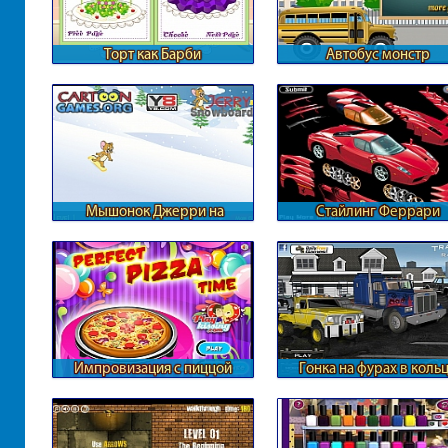
Торт как Барби
Автобус монстр
Мышонок Джерри на
Стайлинг Феррари
сноуборде
Импровизация с пиццой
Гонка на фурах в коль