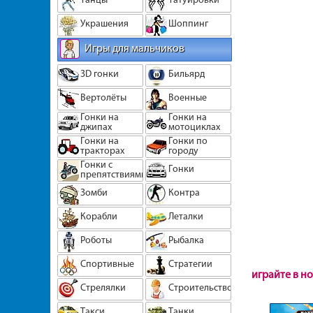
Украшения
Шоппинг
Игры для мальчиков
3D гонки
Бильярд
Вертолёты
Военные
Гонки на
Гонки на
джипах
мотоциклах
Гонки на
Гонки по
тракторах
городу
Гонки с
Гонки
препятствиями
Зомби
Контра
Корабли
Леталки
Роботы
Рыбалка
Спортивные
Стратегии
играйте в н
Стрелялки
Строительство
Такси
Танки