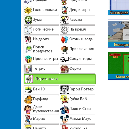
Головоломки
Денди игры
Смешарики 
лини
Зума
Квесты
Логические
На время
На двоих
Огонь и вода
Блоки для
Поиск
Приключения
предметов
Простые игры
Симуляторы
Тетрис
Ферма
Мини го
Персонажи
каник
Бен 10
Гарри Поттер
Гарфилд
Губка Боб
Даша
Лило и Стич
путешественница
Марио
Микки Маус
Наруто
Русалочка