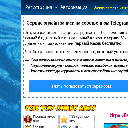
Регистрация
•
Авторизация
Зачем нужная реги
Сервис онлайн-записи на собственном Telegra
Тот, кто работает в сфере услуг, знает — без ведения 
самый бюджетный и оптимальный вариант:
сервис Visi
Для новых пользователей
первый месяц бесплатно
.
Чат-бот для мастеров и специалистов, который упроща
—
Сам записывает клиентов и напоминает им о визите;
—
Персонализирует скидки, чаевые, кэшбэк и предопл
—
Увеличивает доходимость и помогает больше зараб
Начать пользоваться сервисом
Игра «В
Лучшая игра
100 лучших
дня
игр
Лучшие
История