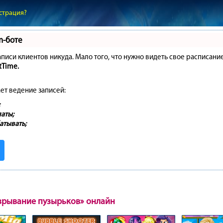
страция?
m-боте
записи клиентов никуда. Мало того, что нужно видеть свое расписани
tTime.
ет ведение записей:
аты;
атывать;
зрывание пузырьков» онлайн