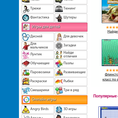
Трюки
Тюнинг
Фантастика
Шутеры
Игры для детей
Найди
Дисней
Для девочек
Для
Загадки
мальчиков
Найди
Лунтик
отличия
Обучающие
Пазлы
Паровозики
Развивающие
Флинсто
класс по
Раскраски
Рыбки
Смешарики
Три в ряд
Популярные 
Онлайн игры
Angry Birds
3D игры
Аркады
Бродилки