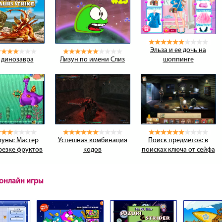
Эльза и ее дочь на
 динозавра
Лизун по имени Слиз
шоппинге
уны: Мастер
Успешная комбинация
Поиск предметов: в
 резке фруктов
кодов
поисках ключа от сейфа
онлайн игры