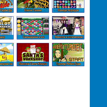
 Скуби Ду
Ключи Тамми
Наведи порядок
дир
Смешарики и их
Невеста в готическом
нера
сокровища
стиле
акуски на
Лавочка Санта Клауса
Турнир Робин Гуда
е