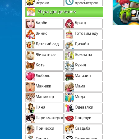
игроки
просмотров
Игры для девочек
Барби
Братц
Винкс
Готовим еду
Детский сад
Дизайн
Животные
Комнаты
Коты
Кухня
Любовь
Магазин
Макияж
Мама
Маникюр
Мода
Няня
Одевалки
Парикмахерская
Поцелуи
Прически
Свадьба
Танцы
Татуировки