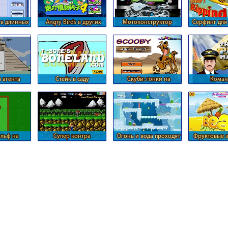
в длинных
Angry Birds в других
Мотоконструктор
Серфинг для
ях
измерениях
 агента
Стейк в саду
Скуби: гонки на
Коман
велосипедах
авиалай
льф на
Супер контра
Огонь и вода проходят
Фруктовые з
улах
ледяной храм
пляж