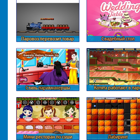
Паровоз перевозит товар
Свадебный стол
Стиль парикмахершы
Котята работают в пар
Мини ресторан по суши
Лабиринт