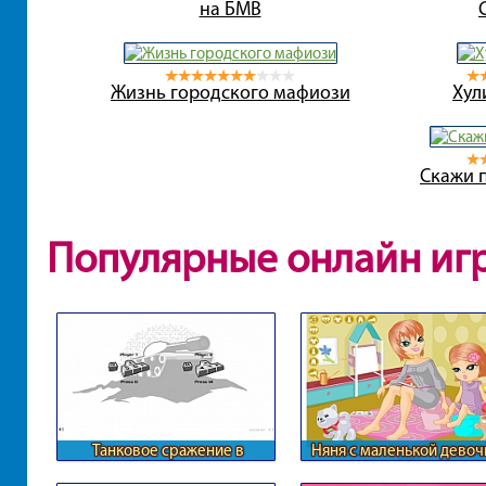
на БМВ
Жизнь городского мафиози
Хул
Скажи 
Популярные онлайн иг
Танковое сражение в
Няня с маленькой девоч
лабиринте