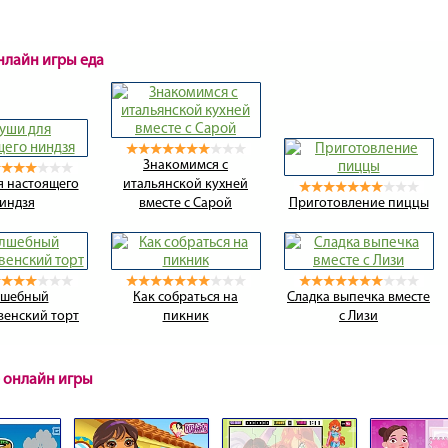
нлайн игры еда
Знакомимся с
я настоящего
итальянской кухней
индзя
вместе с Сарой
Приготовление пиццы
лшебный
Как собраться на
Сладка выпечка вместе
венский торт
пикник
с Лизи
 онлайн игры