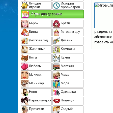
Лучшие
История
игроки
просмотров
Игры для девочек
Барби
Братц
разделыват
Винкс
Готовим еду
абсолютно 
Детский сад
Дизайн
готовить ка
Животные
Комнаты
Коты
Кухня
Любовь
Магазин
Макияж
Мама
Маникюр
Мода
Няня
Одевалки
Парикмахерская
Поцелуи
Прически
Свадьба