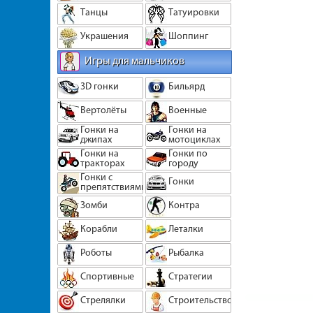
Танцы
Татуировки
Украшения
Шоппинг
Игры для мальчиков
3D гонки
Бильярд
Вертолёты
Военные
Гонки на
Гонки на
джипах
мотоциклах
Гонки на
Гонки по
тракторах
городу
Гонки с
Гонки
препятствиями
Зомби
Контра
Корабли
Леталки
Роботы
Рыбалка
Спортивные
Стратегии
Стрелялки
Строительство