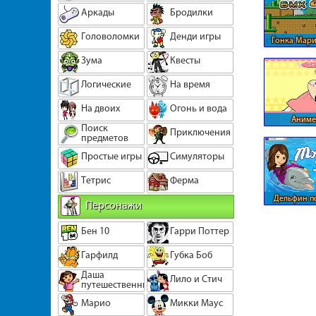
Аркады
Бродилки
Головоломки
Денди игры
Гонка Мари
Зума
Квесты
Логические
На время
На двоих
Огонь и вода
Аниме
Поиск
Приключения
парикмах
предметов
Простые игры
Симуляторы
Тетрис
Ферма
Дельфин п
Персонажи
шо
Бен 10
Гарри Поттер
Гарфилд
Губка Боб
Даша
Лило и Стич
путешественница
Марио
Микки Маус