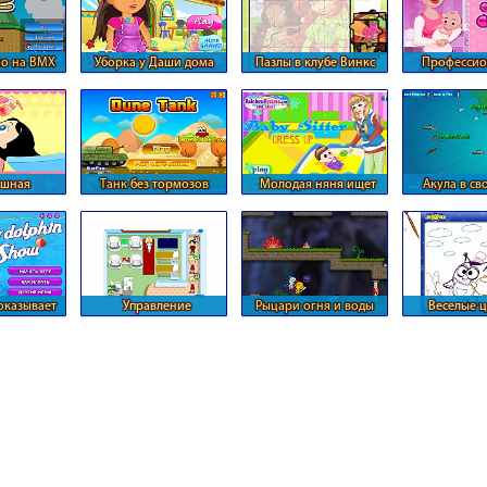
о на BMX
Уборка у Даши дома
Пазлы в клубе Винкс
Профессио
нянечка для
шная
Танк без тормозов
Молодая няня ищет
Акула в с
ерская
свой стиль
плаван
оказывает
Управление
Рыцари огня и воды
Веселые 
у
больницой
смешар