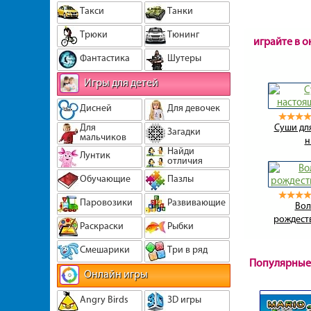
Такси
Танки
Трюки
Тюнинг
играйте в о
Фантастика
Шутеры
Игры для детей
Дисней
Для девочек
Для
Суши дл
Загадки
мальчиков
н
Найди
Лунтик
отличия
Обучающие
Пазлы
Паровозики
Развивающие
Во
рождест
Раскраски
Рыбки
Смешарики
Три в ряд
Популярные
Онлайн игры
Angry Birds
3D игры