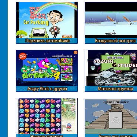
Парковка автомобиля
Воздушный выстрел
Мистера Бина
Angry Birds в других
Мотоконструктор
измерениях
Наведи порядок
Блоки для агента