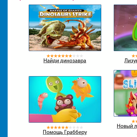
Найди динозавра
Лизу
Новый л
Помощь Грабберу