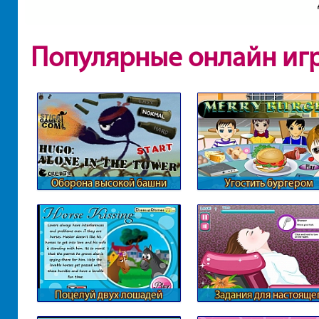
Популярные онлайн иг
Оборона высокой башни
Угостить бургером
Поцелуй двух лошадей
Задания для настояще
парикмахера