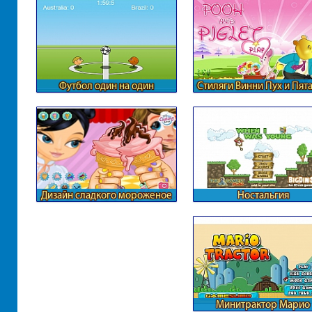
Футбол один на один
Стиляги Винни Пух и Пят
Дизайн сладкого мороженое
Ностальгия
Минитрактор Марио