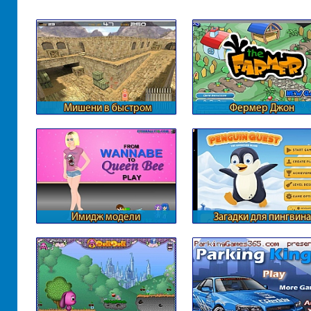
Мишени в быстром
Фермер Джон
движении
Имидж модели
Загадки для пингвина