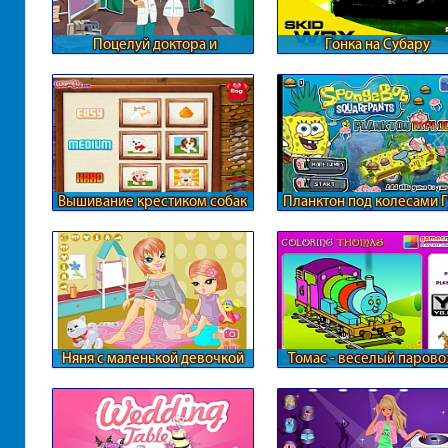
Поцелуй доктора и
Гонка на Субару
медсестры
Вышивание крестиком собак
Планктон под колесами 
Боба
Няня с маленькой девочкой
Томас - веселый парово