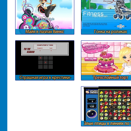
Майя в пазлах Винкс
Гонка на роликах
Страшная игра в крестики-
Трехслойный торт
нолики
Злые птицы в линиях по 