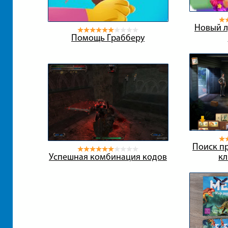
Новый л
Помощь Грабберу
Поиск пр
Успешная комбинация кодов
кл