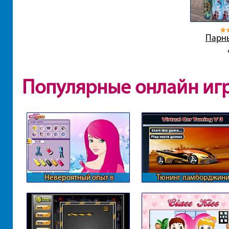
Парн
Популярные онлайн иг
Невероятный опыт в
Тюнинг ламборджин
парикмахерской