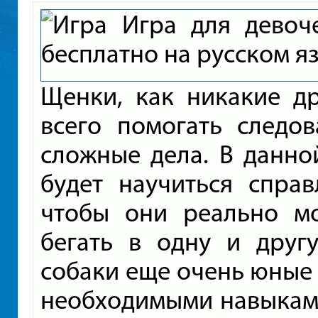
Щенки, как никакие д
всего помогать следов
сложные дела. В данно
будет научиться спра
чтобы они реально мо
бегать в одну и друг
собаки еще очень юные 
необходимыми навыками,