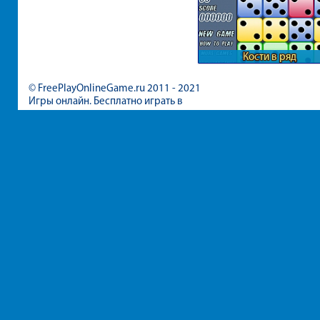
Кости в ряд
© FreePlayOnlineGame.ru 2011 - 2021
Игры онлайн. Бесплатно играть в
игры для девочек и мальчиков