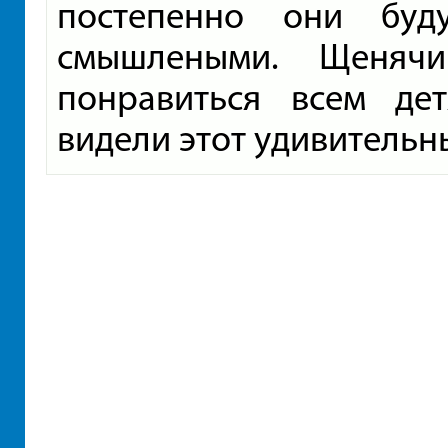
постепенно они буд
смышлеными. Щенячи
понравиться всем де
видели этот удивительн