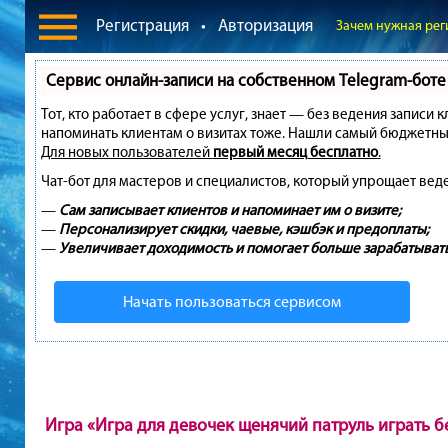
Регистрация
•
Авторизация
Зачем нужная рег
Сервис онлайн-записи на собственном Telegram-боте
Тот, кто работает в сфере услуг, знает — без ведения записи 
напоминать клиентам о визитах тоже. Нашли самый бюджетны
Для новых пользователей
первый месяц бесплатно
.
Чат-бот для мастеров и специалистов, который упрощает вед
—
Сам записывает клиентов и напоминает им о визите;
—
Персонализирует скидки, чаевые, кэшбэк и предоплаты;
—
Увеличивает доходимость и помогает больше зарабатывать
Начать пользоваться сервисом
Игра «Игра для девочек щенячий патруль играть б