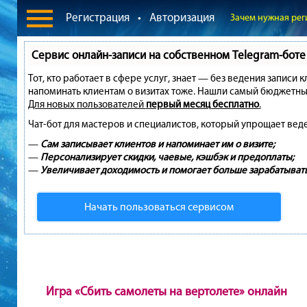
Регистрация
•
Авторизация
Зачем нужная рег
Сервис онлайн-записи на собственном Telegram-боте
Тот, кто работает в сфере услуг, знает — без ведения записи 
напоминать клиентам о визитах тоже. Нашли самый бюджетны
Для новых пользователей
первый месяц бесплатно
.
Чат-бот для мастеров и специалистов, который упрощает вед
—
Сам записывает клиентов и напоминает им о визите;
—
Персонализирует скидки, чаевые, кэшбэк и предоплаты;
—
Увеличивает доходимость и помогает больше зарабатывать
Начать пользоваться сервисом
Игра «Сбить самолеты на вертолете» онлайн