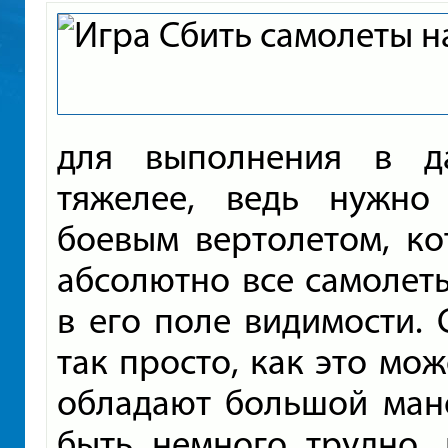
для выполнения в д
тяжелее, ведь нужно
боевым вертолетом, ко
абсолютно все самолеты
в его поле видимости. 
так просто, как это мож
обладают большой ман
быть немного трудно,