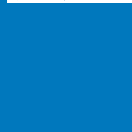
игры для девочек и мальчиков