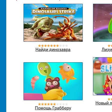
Найди динозавра
Лизу
Новый л
Помощь Грабберу