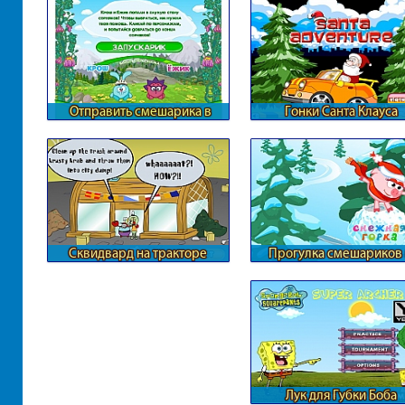
Отправить смешарика в
Гонки Санта Клауса
космос
Сквидвард на тракторе
Прогулка смешариков 
снежном шарике
Лук для Губки Боба