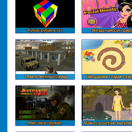
Кубик-рубик в 3D
Звезда наносит грим
Ответственный раунд
Смешарики создают уз
Контры
Миссии и оружие
Мама с дочерью выгули
собаку