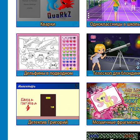
Кварки
Одноклассницы в школ
коридорах
Дельфины в подводном
Телескоп для блондин
мире
Детектив Григорий
Мозаичные фрагменты
Понивиля