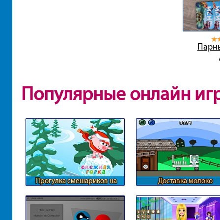
Парн
Популярные онлайн иг
Прогулка смешариков на
Доставка молоко
снежном шарике