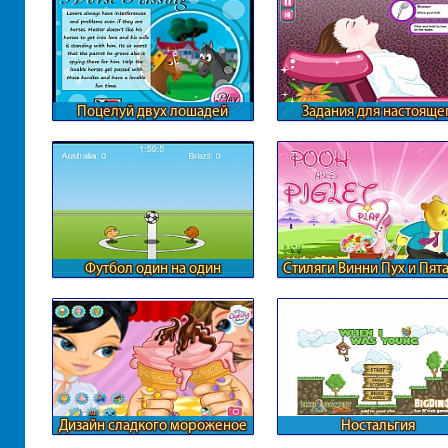
Поцелуй двух лошадей
Задания для настояще
парикмахера
Футбол один на один
Стиляги Винни Пух и Пят
Дизайн сладкого мороженое
Ностальгия